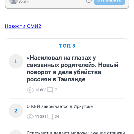
Войти
Новости СМИ2
ТОП 5
«Насиловал на глазах у
1
связанных родителей». Новый
поворот в деле убийства
россиян в Таиланде
13 603
7
О`КЕЙ закрывается в Иркутске
2
11 381
24
Освежают и делают моложе: лучшие стрижки