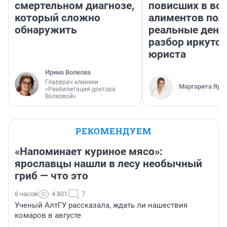
смертельном диагнозе,
повисших в во
который сложно
алиментов пол
обнаружить
реальные день
разбор иркутск
юриста
Ирина Волкова
Главврач клиники
Маргарита Яро
«Реабилитация доктора
Волковой»
РЕКОМЕНДУЕМ
«Напоминает куриное мясо»:
ярославцы нашли в лесу необычный
гриб — что это
6 часов
4 801
7
Ученый АлтГУ рассказала, ждать ли нашествия
комаров в августе