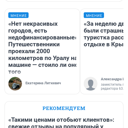
МНЕНИЕ
МНЕНИЕ
«Нет некрасивых
«За неделю две
городов, есть
были страшные
недофинансированные».
туристка расск
Путешественники
отдыхе в Крым
проехали 2000
километров по Уралу на
машине — стоило ли оно
того
Александра Ис
Екатерина Литкевич
заместитель гл
редактора 63.RU
РЕКОМЕНДУЕМ
«Такими ценами отобьют клиентов»:
свежие отзывы на популярный у