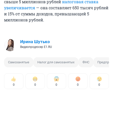
свыше 5 миллионов рублей
налоговая ставка
увеличивается
— она составляет 650 тысяч рублей
и 15% от суммы доходов, превышающей 5
миллионов рублей.
Ирина Шутько
Видеопродюсер E1.RU
Самозанятые
Налог для самозанятых
ФНС
Предприн
0
0
0
0
0