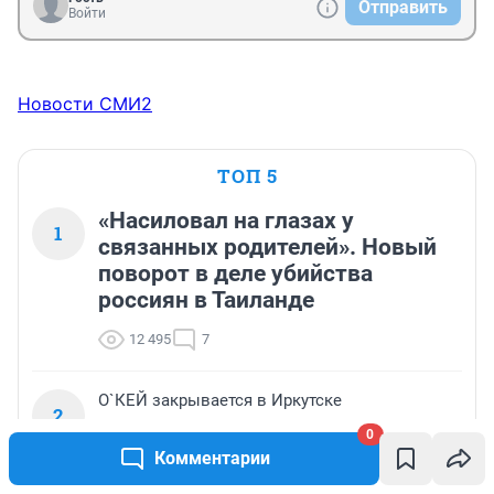
Отправить
Войти
Новости СМИ2
ТОП 5
«Насиловал на глазах у
1
связанных родителей». Новый
поворот в деле убийства
россиян в Таиланде
12 495
7
О`КЕЙ закрывается в Иркутске
2
0
8 444
23
Комментарии