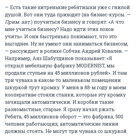
— Есть такие хитренькие ребятишки уже с гнилой
душой. Вот они туда приходят (на бизнес-курсы. —
Прим. авт.
) поучиться бизнесу и говорят: «А что
мне учиться бизнесу? Надо идти этих лохов
учить». И они быстренько понимают, что это
выгоднее. Ну не умеют они заниматься бизнесом,
— рассуждает в ролике Собчак Андрей Ковалев. —
Например, Аяз Шабутдинов показывает: «Я
открыл мебельную фабрику MODERNIST, мы
продали стульев на 45 миллионов рублей». И там
три чувака в каком-то маленьком помещении
шкуркой трут кромку. У меня в 88-м году в моем
кооперативе стояли станки, которые эту кромку
зачищали автоматически. И коробки такие
разномастные, старые. Я сразу начал ржать.
Ребята, 45 миллионов оборот — это фабрика, 500
человек работающих, автоматические линии
должны стоять. Не могут три чувака со шкуркой