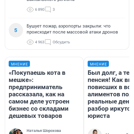
6 890
3
Бушует пожар, аэропорты закрыли: что
5
происходит после массовой атаки дронов
4 963
Обсудить
МНЕНИЕ
МНЕНИЕ
«Покупаешь кота в
Был долг, а те
мешке»:
пенсия! Как вм
предприниматель
повисших в во
рассказала, как на
алиментов пол
самом деле устроен
реальные день
бизнес со складами
разбор иркутск
дешевых товаров
юриста
Наталья Шорохова