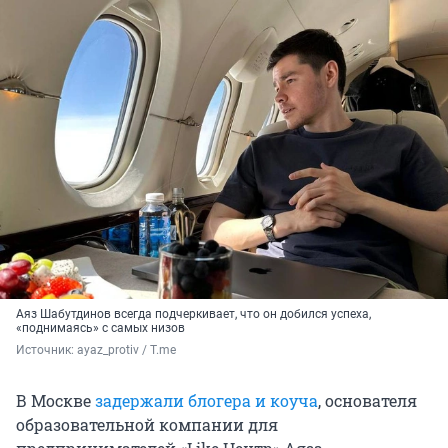
Аяз Шабутдинов всегда подчеркивает, что он добился успеха,
«поднимаясь» с самых низов
Источник: 
ayaz_protiv / T.me
В Москве
задержали блогера и коуча
, основателя
образовательной компании для