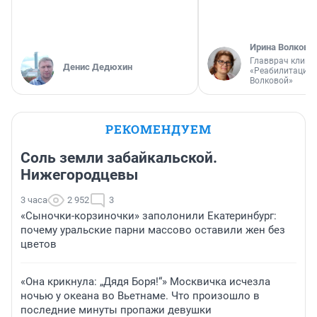
Ирина Волкова
Главврач клини
Денис Дедюхин
«Реабилитация 
Волковой»
РЕКОМЕНДУЕМ
Соль земли забайкальской.
Нижегородцевы
3 часа
2 952
3
«Сыночки-корзиночки» заполонили Екатеринбург:
почему уральские парни массово оставили жен без
цветов
«Она крикнула: „Дядя Боря!“» Москвичка исчезла
ночью у океана во Вьетнаме. Что произошло в
последние минуты пропажи девушки