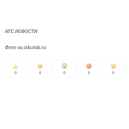
НГС.НОВОСТИ
Фото su.irkutsk.ru
0
0
0
0
0