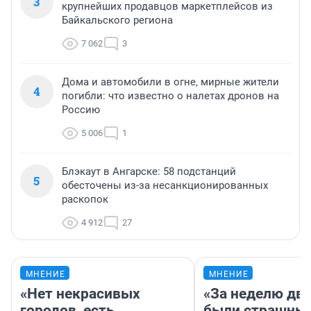
3
крупнейших продавцов маркетплейсов из
Байкальского региона
7 062
3
Дома и автомобили в огне, мирные жители
4
погибли: что известно о налетах дронов на
Россию
5 006
1
Блэкаут в Ангарске: 58 подстанций
5
обесточены из-за несанкционированных
раскопок
4 912
27
МНЕНИЕ
МНЕНИЕ
«Нет некрасивых
«За неделю две
городов, есть
были страшные