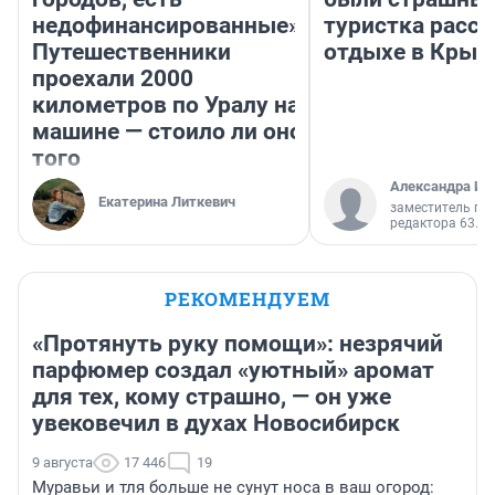
недофинансированные».
туристка расск
Путешественники
отдыхе в Крым
проехали 2000
километров по Уралу на
машине — стоило ли оно
того
Александра Ис
Екатерина Литкевич
заместитель гл
редактора 63.RU
РЕКОМЕНДУЕМ
«Протянуть руку помощи»: незрячий
парфюмер создал «уютный» аромат
для тех, кому страшно, — он уже
увековечил в духах Новосибирск
9 августа
17 446
19
Муравьи и тля больше не сунут носа в ваш огород: