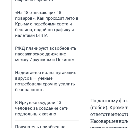
«На 18 отдыхающих 18
поваров». Как проходит лето в
Крыму с перебоями света и
бензина, водой по графику и
налетами БПЛА
РЖД планируют возобновить
пассажирское движение
между Иркутском и Пекином
Надвигается волна пугающих
вирусов — ученые
потребовали срочно усилить
безопасность
По данному факт
В Иркутске осудили 13
(побои). Кроме
человек за создание сети
ответственност
подпольных казино
Несовершенноле
Покупатель приобрел на
учет в отделен