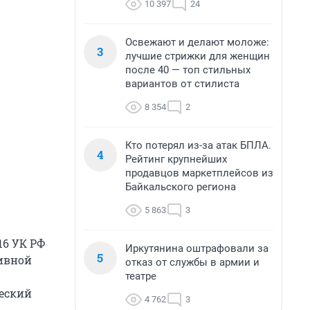
10 397
24
Освежают и делают моложе:
3
лучшие стрижки для женщин
после 40 — топ стильных
вариантов от стилиста
8 354
2
Кто потерял из-за атак БПЛА.
4
Рейтинг крупнейших
продавцов маркетплейсов из
Байкальского региона
5 863
3
16 УК РФ
Иркутянина оштрафовали за
5
тивной
отказ от службы в армии и
театре
еский
4 762
3