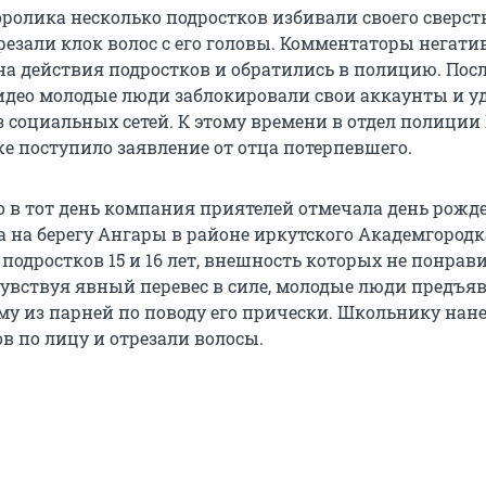
ролика несколько подростков избивали своего сверстн
резали клок волос с его головы. Комментаторы негати
на действия подростков и обратились в полицию. Посл
део молодые люди заблокировали свои аккаунты и у
з социальных сетей. К этому времени в отдел полиции
е поступило заявление от отца потерпевшего.
о в тот день компания приятелей отмечала день рожд
а на берегу Ангары в районе иркутского Академгород
подростков 15 и 16 лет, внешность которых не понрав
вствуя явный перевес в силе, молодые люди предъя
му из парней по поводу его прически. Школьнику нан
в по лицу и отрезали волосы.