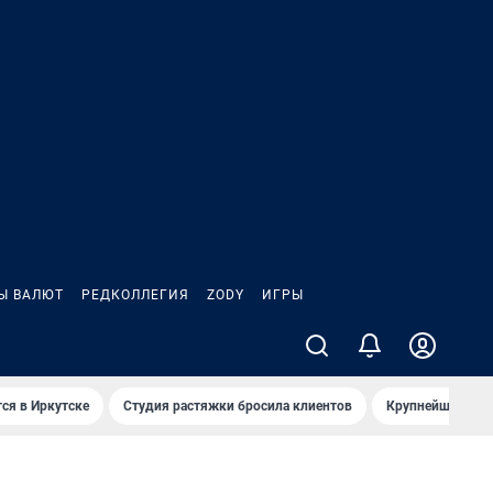
Ы ВАЛЮТ
РЕДКОЛЛЕГИЯ
ZODY
ИГРЫ
ся в Иркутске
Студия растяжки бросила клиентов
Крупнейшие про