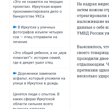
«Это не скажется на текущих
На кадрах видео
проектах». Иркутская мэрия
затем ножом от
прокомментировала дело о
отреагировали 
банкротстве УКСа
выложившие ви
данные о себе и
В Иркутске у уличных
фотографов изъяли четырех
УМВД России уж
сов — птиц отправили на
лечение
Выяснилось, чт
своего товарищ
«Это общий ребенок, а не „муж
помогает“»: истории семей,
проходили двое 
где в декрет ушел отец
отдыхающим. Чу
претензии одно
Дорожники заменили
несколько ударо
асфальт, который уложили на
улице в Иркутске в дождь
Ценятся люди с опытом. В
каких сферах Иркутской
области сильнее всего
выросла зарплата