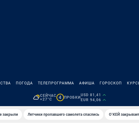
СТВА
ПОГОДА
ТЕЛЕПРОГРАММА
АФИША
ГОРОСКОП
КУРС
USD 81,41
СЕЙЧАС
4
ПРОБКИ
+27°C
EUR 94,06
е закрыли
Летчики пропавшего самолета спаслись
О`КЕЙ закрывает