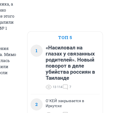
ика, а
вно
е этого
далили
 № 1
ТОП 5
«Насиловал на
ения
1
глазах у связанных
ка. Мимо
родителей». Новый
илась
поворот в деле
вили
убийства россиян в
если
Таиланде
13 114
7
О`КЕЙ закрывается в
2
Иркутске