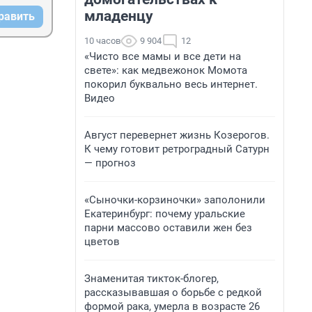
младенцу
равить
10 часов
9 904
12
«Чисто все мамы и все дети на
свете»: как медвежонок Момота
покорил буквально весь интернет.
Видео
Август перевернет жизнь Козерогов.
К чему готовит ретроградный Сатурн
— прогноз
«Сыночки-корзиночки» заполонили
Екатеринбург: почему уральские
парни массово оставили жен без
цветов
Знаменитая тикток-блогер,
рассказывавшая о борьбе с редкой
формой рака, умерла в возрасте 26