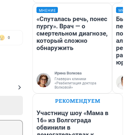
МНЕНИЕ
МНЕНИ
«Спуталась речь, понес
Был до
пургу». Врач — о
пенси
смертельном диагнозе,
повис
0
который сложно
алиме
обнаружить
реаль
разбо
юрист
Ирина Волкова
Главврач клиники
«Реабилитация доктора
Волковой»
РЕКОМЕНДУЕМ
Участницу шоу «Мама в
16» из Волгограда
обвинили в
домогательствах к