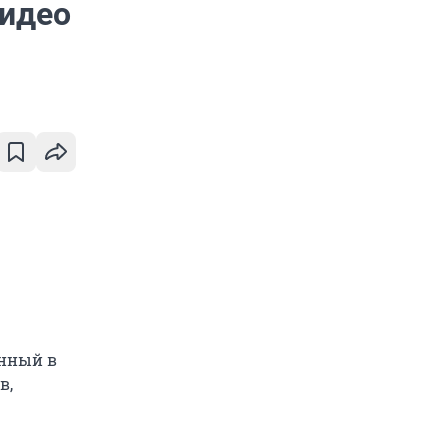
видео
енный в
в,