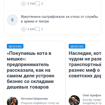
5 768
3
Иркутянина оштрафовали за отказ от службы
5
в армии и театре
4 699
2
МНЕНИЕ
МНЕНИЕ
«Покупаешь кота в
Наследие, кото
мешке»:
чудом не разва
предприниматель
транспортный 
рассказала, как на
разнес миф о 
самом деле устроен
советских доро
бизнес со складами
дешевых товаров
Олег Арефьев
Наталья Шорохова
Блогер, предпри
Открыла кофейную точку на
владелец в тра