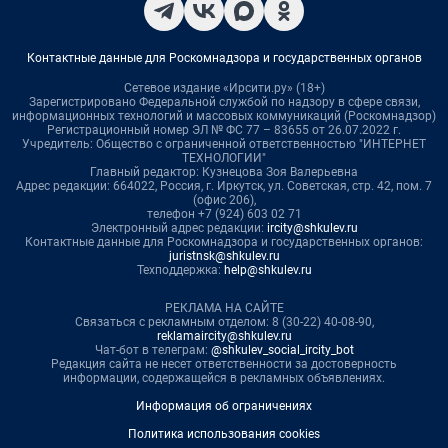
Контактные данные для Роскомнадзора и государственных органов
Сетевое издание «Ирсити.ру» (18+)
Зарегистрировано Федеральной службой по надзору в сфере связи,
информационных технологий и массовых коммуникаций (Роскомнадзор)
Регистрационный номер ЭЛ № ФС 77 – 83655 от 26.07.2022 г.
Учредитель: Общество с ограниченной ответственностью "ИНТЕРНЕТ
ТЕХНОЛОГИИ"
Главный редактор: Кузнецова Зоя Валерьевна
Адрес редакции: 664022, Россия, г. Иркутск, ул. Советская, стр. 42, пом. 7
(офис 206),
телефон +7 (924) 603 02 71
Электронный адрес редакции:
ircity@shkulev.ru
Контактные данные для Роскомнадзора и государственных органов:
juristnsk@shkulev.ru
Техподдержка:
help@shkulev.ru
РЕКЛАМА НА САЙТЕ
Связаться с рекламным отделом: 8 (30-22) 40-08-90,
reklamaircity@shkulev.ru
Чат-бот в телеграм:
@shkulev_social_ircity_bot
Редакция сайта не несет ответственности за достоверность
информации, содержащейся в рекламных объявлениях.
Информация об ограничениях
Политика использования cookies