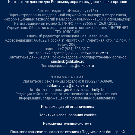
Контактные данные для Роскомнадзора и государственных органов
Сетевое издание «Ирсити.ру» (18+)
Зарегистрировано Федеральной службой по надзору в сфере связи,
информационных технологий и массовых коммуникаций (Роскомнадзор)
Регистрационный номер ЭЛ № ФС 77 – 83655 от 26.07.2022 г.
Учредитель: Общество с ограниченной ответственностью "ИНТЕРНЕТ
ТЕХНОЛОГИИ"
Главный редактор: Кузнецова Зоя Валерьевна
Адрес редакции: 664022, Россия, г. Иркутск, ул. Советская, стр. 42, пом. 7
(офис 206),
телефон +7 (924) 603 02 71
Электронный адрес редакции:
ircity@shkulev.ru
Контактные данные для Роскомнадзора и государственных органов:
juristnsk@shkulev.ru
Техподдержка:
help@shkulev.ru
РЕКЛАМА НА САЙТЕ
Связаться с рекламным отделом: 8 (30-22) 40-08-90,
reklamaircity@shkulev.ru
Чат-бот в телеграм:
@shkulev_social_ircity_bot
Редакция сайта не несет ответственности за достоверность
информации, содержащейся в рекламных объявлениях.
Информация об ограничениях
Политика использования cookies
Рекомендательные системы
Пользовательское соглашение сервиса «Подписка без баннерной