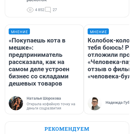
4 852
27
МНЕНИЕ
МНЕНИЕ
«Покупаешь кота в
Колобок-колобо
мешке»:
тебя боюсь! Ра
предприниматель
отложили прок
рассказала, как на
«Человека-пау
самом деле устроен
отзыв о фильм
бизнес со складами
«человека-бул
дешевых товаров
Наталья Шорохова
Надежда Губар
Открыла кофейную точку на
деньги соцразвития
РЕКОМЕНДУЕМ