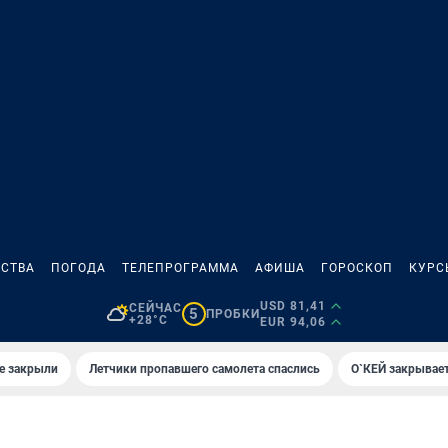
СТВА
ПОГОДА
ТЕЛЕПРОГРАММА
АФИША
ГОРОСКОП
КУРС
USD 81,41
СЕЙЧАС
5
ПРОБКИ
+28°C
EUR 94,06
е закрыли
Летчики пропавшего самолета спаслись
О`КЕЙ закрывает