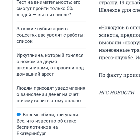
стражу. 19 дек
Тест на внимательность: его
смогут пройти только 5%
Шелехов для сл
людей — вы в их числе?
«Находясь в сп
За какие публикации в
живота, предпо
соцсетях вас уволят с работы:
список
вызвали «скору
нанесенные тра
Иркутянина, который гонялся
пресс-службе. 
с ножом за двумя
школьницами, отправили под
домашний арест
По факту проис
Людям приходят уведомления
НГС.НОВОСТИ
о зачислении денег на счет:
почему верить этому опасно
Восемь сбили, три упали.
Все, что известно об атаке
беспилотников на
Екатеринбург