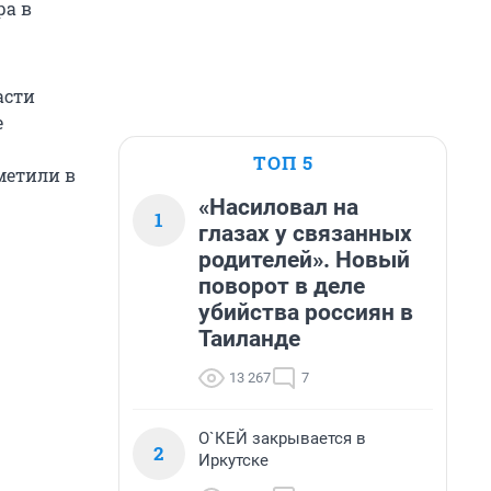
ра в
асти
е
ТОП 5
метили в
«Насиловал на
1
глазах у связанных
родителей». Новый
поворот в деле
убийства россиян в
Таиланде
13 267
7
О`КЕЙ закрывается в
2
Иркутске