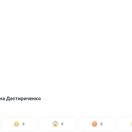
на Дестириченко
0
0
0