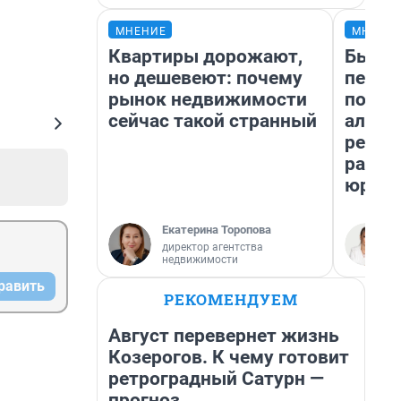
МНЕНИЕ
МНЕНИ
Квартиры дорожают,
Был до
но дешевеют: почему
пенси
рынок недвижимости
повис
сейчас такой странный
алиме
реаль
разбо
юрист
Екатерина Торопова
директор агентства
недвижимости
равить
РЕКОМЕНДУЕМ
Август перевернет жизнь
Козерогов. К чему готовит
ретроградный Сатурн —
прогноз