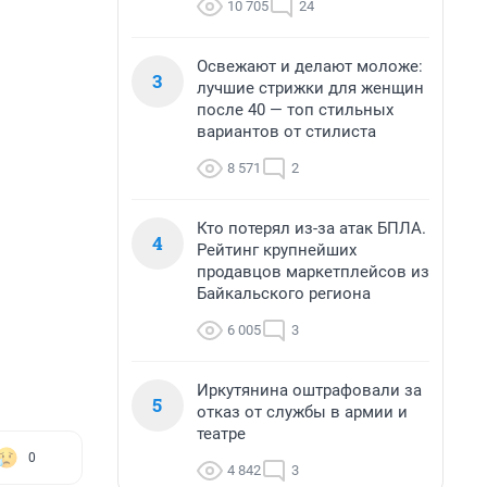
10 705
24
Освежают и делают моложе:
3
лучшие стрижки для женщин
после 40 — топ стильных
вариантов от стилиста
8 571
2
Кто потерял из-за атак БПЛА.
4
Рейтинг крупнейших
продавцов маркетплейсов из
Байкальского региона
6 005
3
Иркутянина оштрафовали за
5
отказ от службы в армии и
театре
0
4 842
3