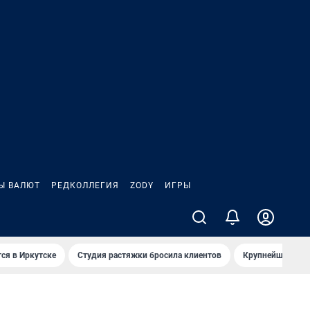
Ы ВАЛЮТ
РЕДКОЛЛЕГИЯ
ZODY
ИГРЫ
ся в Иркутске
Студия растяжки бросила клиентов
Крупнейшие про