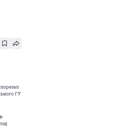
 порезал
льного ГУ
в
под