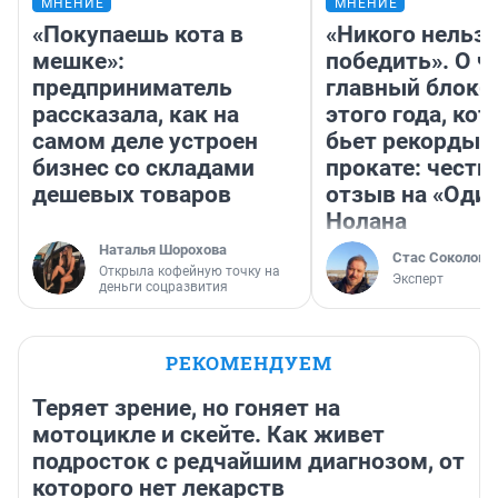
МНЕНИЕ
МНЕНИЕ
«Покупаешь кота в
«Никого нельз
мешке»:
победить». О ч
предприниматель
главный блокб
рассказала, как на
этого года, ко
самом деле устроен
бьет рекорды 
бизнес со складами
прокате: честн
дешевых товаров
отзыв на «Оди
Нолана
Наталья Шорохова
Стас Соколов
Открыла кофейную точку на
Эксперт
деньги соцразвития
РЕКОМЕНДУЕМ
Теряет зрение, но гоняет на
мотоцикле и скейте. Как живет
подросток с редчайшим диагнозом, от
которого нет лекарств