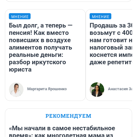
МНЕНИЕ
МНЕНИЕ
Был долг, а теперь —
Продашь за 300
пенсия! Как вместо
возьмут с 4000
повисших в воздухе
нам готовит н
алиментов получать
налоговый зако
реальные деньги:
коснется импор
разбор иркутского
даже репетито
юриста
Маргарита Ярошенко
Анастасия Зав
РЕКОМЕНДУЕМ
«Мы начали в самое нестабильное
время»: как многодетная мама из