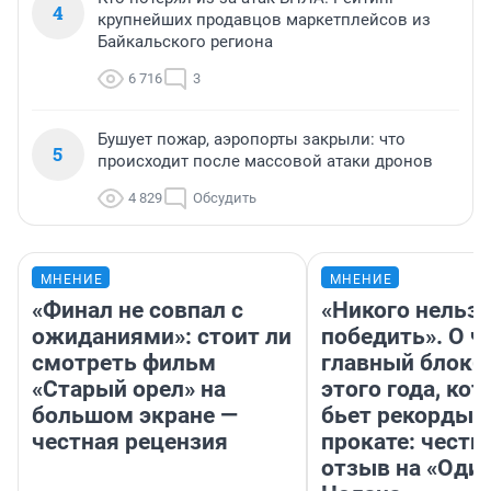
4
крупнейших продавцов маркетплейсов из
Байкальского региона
6 716
3
Бушует пожар, аэропорты закрыли: что
5
происходит после массовой атаки дронов
4 829
Обсудить
МНЕНИЕ
МНЕНИЕ
«Финал не совпал с
«Никого нельз
ожиданиями»: стоит ли
победить». О ч
смотреть фильм
главный блокб
«Старый орел» на
этого года, ко
большом экране —
бьет рекорды 
честная рецензия
прокате: честн
отзыв на «Оди