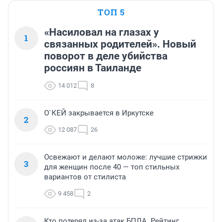
ТОП 5
«Насиловал на глазах у
1
связанных родителей». Новый
поворот в деле убийства
россиян в Таиланде
14 012
8
О`КЕЙ закрывается в Иркутске
2
12 087
26
Освежают и делают моложе: лучшие стрижки
3
для женщин после 40 — топ стильных
вариантов от стилиста
9 458
2
Кто потерял из-за атак БПЛА. Рейтинг