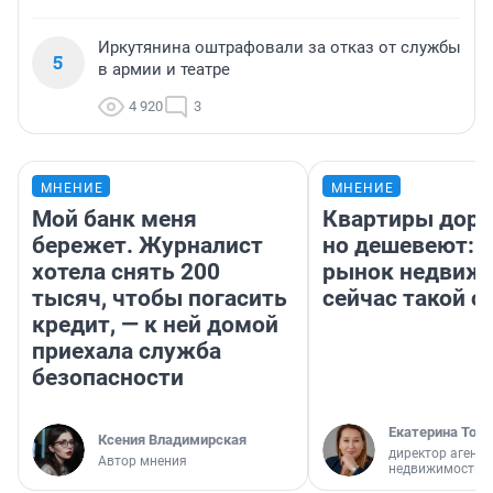
Иркутянина оштрафовали за отказ от службы
5
в армии и театре
4 920
3
МНЕНИЕ
МНЕНИЕ
Мой банк меня
Квартиры дор
бережет. Журналист
но дешевеют: 
хотела снять 200
рынок недвиж
тысяч, чтобы погасить
сейчас такой 
кредит, — к ней домой
приехала служба
безопасности
Екатерина Торо
Ксения Владимирская
директор агентс
Автор мнения
недвижимости