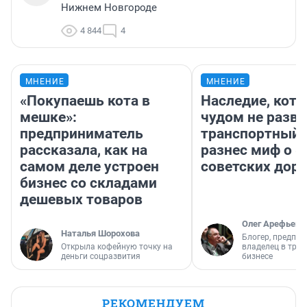
Нижнем Новгороде
4 844
4
МНЕНИЕ
МНЕНИЕ
«Покупаешь кота в
Наследие, кото
мешке»:
чудом не разва
предприниматель
транспортный 
рассказала, как на
разнес миф о 
самом деле устроен
советских доро
бизнес со складами
дешевых товаров
Олег Арефьев
Наталья Шорохова
Блогер, предпри
Открыла кофейную точку на
владелец в тра
деньги соцразвития
бизнесе
РЕКОМЕНДУЕМ