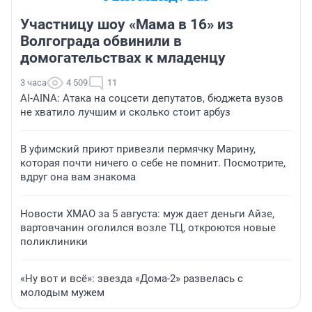
Участницу шоу «Мама в 16» из
Волгограда обвинили в
домогательствах к младенцу
3 часа
4 509
11
AI-AINA: Атака на соцсети депутатов, бюджета вузов
не хватило лучшим и сколько стоит арбуз
В уфимский приют привезли пермячку Марину,
которая почти ничего о себе не помнит. Посмотрите,
вдруг она вам знакома
Новости ХМАО за 5 августа: муж дает деньги Айзе,
вартовчанин оголился возле ТЦ, откроются новые
поликлиники
«Ну вот и всё»: звезда «Дома-2» развелась с
молодым мужем