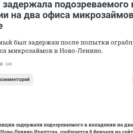
 задержала подозреваемого 
ии на два офиса микрозаймов
е
мый был задержан после попытки ограб
са микрозаймов в Ново-Ленино.
648
 комментарий
иции задержали подозреваемого в нападении на два
Ново-Ленино Иркутска, сообщается 8 февраля на сайт