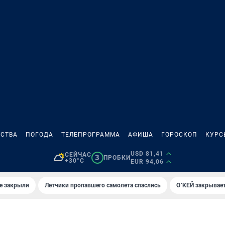
СТВА
ПОГОДА
ТЕЛЕПРОГРАММА
АФИША
ГОРОСКОП
КУРС
USD 81,41
СЕЙЧАС
3
ПРОБКИ
+30°C
EUR 94,06
е закрыли
Летчики пропавшего самолета спаслись
О`КЕЙ закрывает