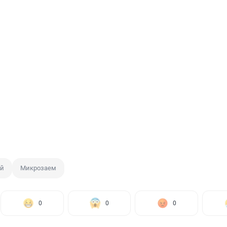
ой
Микрозаем
0
0
0