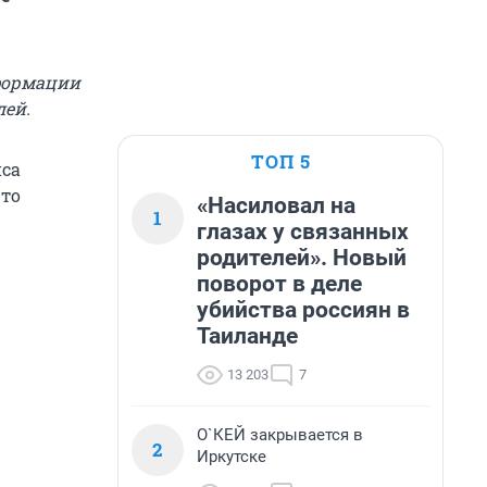
формации
лей.
ТОП 5
иса
что
«Насиловал на
1
глазах у связанных
родителей». Новый
поворот в деле
убийства россиян в
Таиланде
13 203
7
О`КЕЙ закрывается в
2
Иркутске