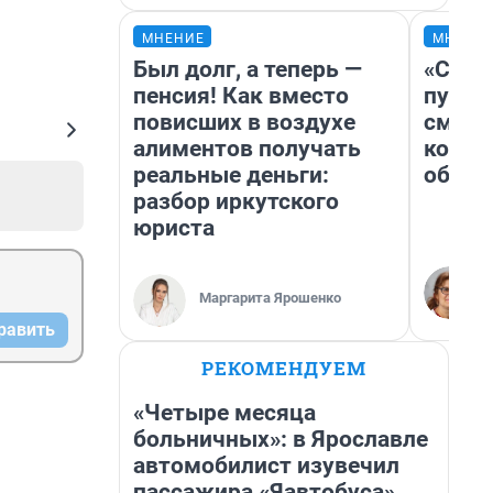
МНЕНИЕ
МНЕНИ
Был долг, а теперь —
«Спут
пенсия! Как вместо
пургу»
повисших в воздухе
смерт
алиментов получать
котор
реальные деньги:
обнар
разбор иркутского
юриста
Маргарита Ярошенко
равить
РЕКОМЕНДУЕМ
«Четыре месяца
больничных»: в Ярославле
автомобилист изувечил
пассажира «Яавтобуса»