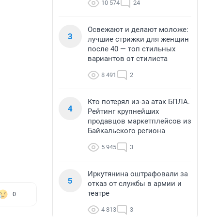
10 574
24
Освежают и делают моложе:
3
лучшие стрижки для женщин
после 40 — топ стильных
вариантов от стилиста
8 491
2
Кто потерял из-за атак БПЛА.
4
Рейтинг крупнейших
продавцов маркетплейсов из
Байкальского региона
5 945
3
Иркутянина оштрафовали за
5
отказ от службы в армии и
театре
0
4 813
3