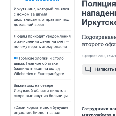
Полиция
Иркутянина, который гонялся
нападен
с ножом за двумя
школьницами, отправили под
Иркутск
домашний арест
Подозревае
Людям приходят уведомления
о зачислении денег на счёт —
второго офи
почему верить этому опасно
8 февраля 2018, 16:32
Громкие хлопки и столб
дыма. Главное об атаке
беспилотников на склад
Написать
Wildberries в Екатеринбурге
Выживших на севере
Иркутской области пилотов
скоро выпишут из больницы
«Сами кормите свои будущие
Сотрудники пол
опухоли». Биолог назвал
микрозаймов в 