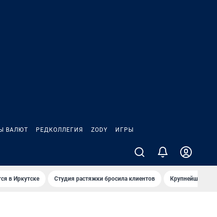
Ы ВАЛЮТ
РЕДКОЛЛЕГИЯ
ZODY
ИГРЫ
ся в Иркутске
Студия растяжки бросила клиентов
Крупнейшие про