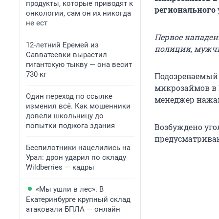
продукты, которые приводят к
регионального
онкологии, сам он их никогда
не ест
Первое нападен
12-летний Еремей из
полиции, мужчи
Савватеевки вырастил
гигантскую тыкву — она весит
730 кг
Подозреваемый 
микрозаймов в 
Один переход по ссылке
менеджер нажал
изменил всё. Как мошенники
довели школьницу до
попытки поджога здания
Возбуждено угол
предусматриваю
Беспилотники нацелились на
Урал: дрон ударил по складу
Wildberries — кадры
«Мы ушли в лес». В
Екатеринбурге крупный склад
атаковали БПЛА — онлайн