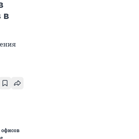
в
 в
ления
 офисов
е