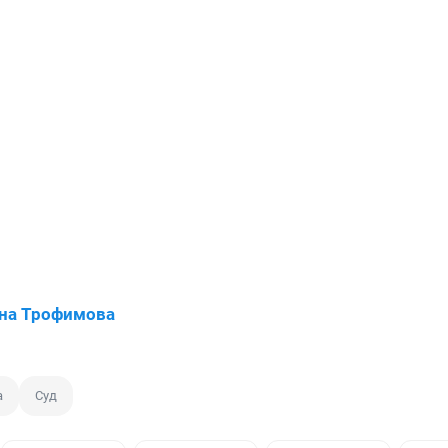
на Трофимова
а
Суд