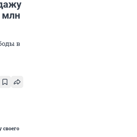
дажу
9 млн
боды в
 своего