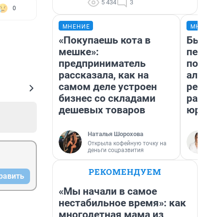
5 434
3
0
МНЕНИЕ
МНЕНИ
«Покупаешь кота в
Был до
мешке»:
пенси
предприниматель
повис
рассказала, как на
алиме
самом деле устроен
реаль
бизнес со складами
разбо
дешевых товаров
юрист
Наталья Шорохова
Открыла кофейную точку на
деньги соцразвития
РЕКОМЕНДУЕМ
равить
«Мы начали в самое
нестабильное время»: как
многодетная мама из