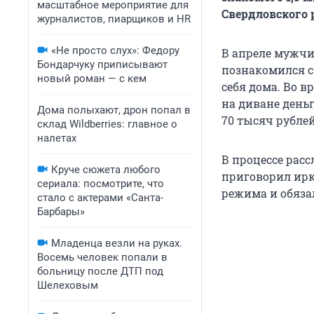
масштабное мероприятие для
Свердловского 
журналистов, пиарщиков и HR
«Не просто слух»: Федору
В апреле мужчин
Бондарчуку приписывают
познакомился с
новый роман — с кем
себя дома. Во 
на диване день
Дома полыхают, дрон попал в
70 тысяч рублей
склад Wildberries: главное о
налетах
В процессе рас
Круче сюжета любого
приговорил ирк
сериала: посмотрите, что
режима и обяза
стало с актерами «Санта-
Барбары»
Младенца везли на руках.
Восемь человек попали в
больницу после ДТП под
Шелеховым