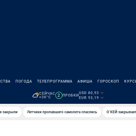
СТВА
ПОГОДА
ТЕЛЕПРОГРАММА
АФИША
ГОРОСКОП
КУРС
USD 80,93
СЕЙЧАС
2
ПРОБКИ
+30°C
EUR 93,19
е закрыли
Летчики пропавшего самолета спаслись
О`КЕЙ закрывает