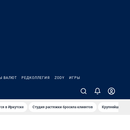
Ы ВАЛЮТ
РЕДКОЛЛЕГИЯ
ZODY
ИГРЫ
ся в Иркутске
Студия растяжки бросила клиентов
Крупнейшие про