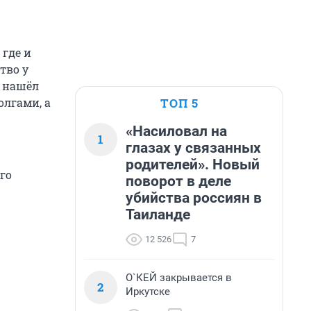
 где и
тво у
й нашёл
ТОП 5
олгами, а
«Насиловал на
1
глазах у связанных
родителей». Новый
го
поворот в деле
убийства россиян в
Таиланде
12 526
7
О`КЕЙ закрывается в
2
Иркутске