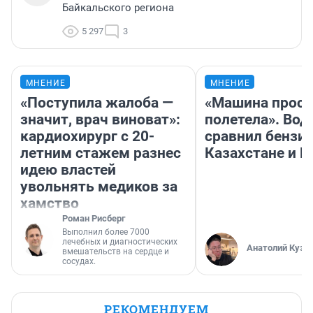
Байкальского региона
5 297
3
МНЕНИЕ
МНЕНИЕ
«Поступила жалоба —
«Машина прост
значит, врач виноват»:
полетела». Вод
кардиохирург с 20-
сравнил бензин
летним стажем разнес
Казахстане и Р
идею властей
увольнять медиков за
хамство
Роман Рисберг
Выполнил более 7000
лечебных и диагностических
Анатолий Кузн
вмешательств на сердце и
сосудах.
РЕКОМЕНДУЕМ