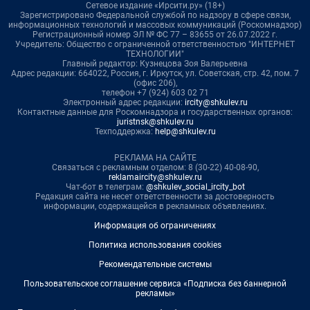
Сетевое издание «Ирсити.ру» (18+)
Зарегистрировано Федеральной службой по надзору в сфере связи,
информационных технологий и массовых коммуникаций (Роскомнадзор)
Регистрационный номер ЭЛ № ФС 77 – 83655 от 26.07.2022 г.
Учредитель: Общество с ограниченной ответственностью "ИНТЕРНЕТ
ТЕХНОЛОГИИ"
Главный редактор: Кузнецова Зоя Валерьевна
Адрес редакции: 664022, Россия, г. Иркутск, ул. Советская, стр. 42, пом. 7
(офис 206),
телефон +7 (924) 603 02 71
Электронный адрес редакции:
ircity@shkulev.ru
Контактные данные для Роскомнадзора и государственных органов:
juristnsk@shkulev.ru
Техподдержка:
help@shkulev.ru
РЕКЛАМА НА САЙТЕ
Связаться с рекламным отделом: 8 (30-22) 40-08-90,
reklamaircity@shkulev.ru
Чат-бот в телеграм:
@shkulev_social_ircity_bot
Редакция сайта не несет ответственности за достоверность
информации, содержащейся в рекламных объявлениях.
Информация об ограничениях
Политика использования cookies
Рекомендательные системы
Пользовательское соглашение сервиса «Подписка без баннерной
рекламы»