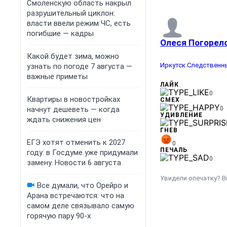
Смоленскую область накрыл
разрушительный циклон:
власти ввели режим ЧС, есть
погибшие — кадры
Олеся Погорел
Какой будет зима, можно
Иркутск
Следственны
узнать по погоде 7 августа —
важные приметы
ЛАЙК
0
Квартиры в новостройках
СМЕХ
начнут дешеветь — когда
0
УДИВЛЕНИЕ
ждать снижения цен
ГНЕВ
ЕГЭ хотят отменить к 2027
0
ПЕЧАЛЬ
году: в Госдуме уже придумали
0
замену. Новости 6 августа
Увидели опечатку? В
Все думали, что Орейро и
Арана встречаются: что на
самом деле связывало самую
горячую пару 90-х