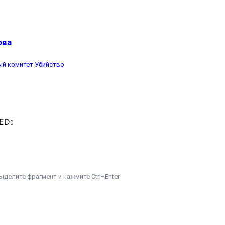
ова
й комитет
Убийство
0
ыделите фрагмент и нажмите Ctrl+Enter