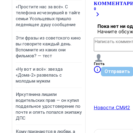
КОММЕНТАР
«Простите нас за всё». С
0
телефона исчезнувшей в тайге
семьи Усольцевых пришло
леденящее душу сообщение
Пока нет ни о
Начните обсуж
Эти фразы из советского кино
вы говорите каждый день.
Вспомните из каких они
фильмов? — тест
Гость
«Ну вот и всё»: звезда
Отправить
«Дома-2» развелась с
молодым мужем
Иркутянина лишили
водительских прав — он купил
поддельное удостоверение по
Новости СМИ2
почте и опять попался экипажу
ДПС
Кому признаются в любви, а