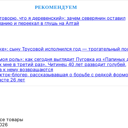
РЕКОМЕНДУЕМ
говорю, что я деревенский»: зачем северянин оставил
анию и переехал в глушь на Алтай
ке»: сыну Трусовой исполнился год — трогательный по
моя роль»: как сегодня выглядит Пуговка из «Папиных 
 мне в третий раз». Читинец 40 лет разводит голубей,
а к нему возвращаются
кток-блогер, рассказывавшая о борьбе с редкой формо
асте 26 лет
все товары
2026