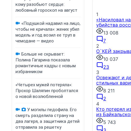
кому разобьют сердце:
любовный гороскоп на август
1
«Насиловал на
«Подушкой надавил на лицо,
убийства росс
чтобы не кричала»: жених убил
13 008
модель и год возил ее труп в
7
чемодане — видео
2
О`КЕЙ закрыва
Больше не скрывает:
10 037
Полина Гагарина показала
романтичные кадры с новым
23
избранником
3
Освежают и де
стильных вари
«Четырех мужей потеряла»:
8 211
Прохор Шаляпин проболтался
о новой возлюбленной
2
4
Кто потерял и
У могилы педофила. Его
из Байкальско
смерть разделила страну на
два лагеря, а защитника детей
5 743
отправила за решетку
3