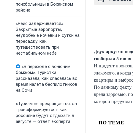
психбольницы в Боханском
районе
«Рейс задерживается».
Закрытые аэропорты,
неудобные ночевки и сутки на
пересадку: как
путешествовать при
Двух иркутян подо
нестабильном небе
сообщили 5 июля 
Инцидент произошё
«В переходе с вонючим
бомжом». Туристка
знакомого, а когда
рассказала, как спасалась во
квартиры и выброс
время налета беспилотников
По данному факту 
на Сочи
вреда здоровью, п
которой предусмат
«Туризм не прекращается, он
трансформируется»: как
россияне будут отдыхать в
августе — ответ эксперта
ПО ТЕМЕ