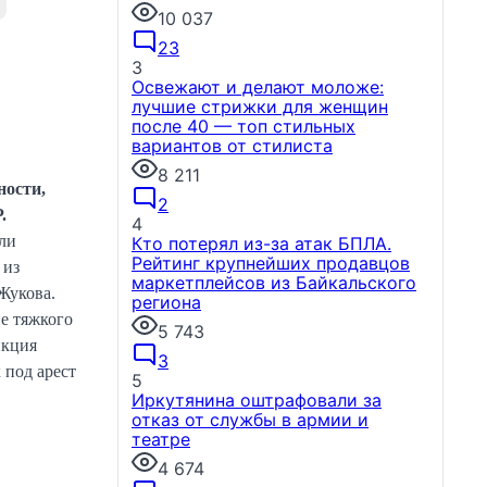
10 037
23
3
Освежают и делают моложе:
лучшие стрижки для женщин
после 40 — топ стильных
вариантов от стилиста
8 211
ности,
2
.
4
ли
Кто потерял из-за атак БПЛА.
Рейтинг крупнейших продавцов
 из
маркетплейсов из Байкальского
Жукова.
региона
е тяжкого
5 743
нкция
3
 под арест
5
Иркутянина оштрафовали за
отказ от службы в армии и
театре
4 674