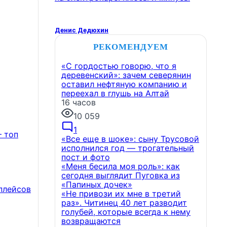
Денис Дедюхин
РЕКОМЕНДУЕМ
«С гордостью говорю, что я
деревенский»: зачем северянин
оставил нефтяную компанию и
переехал в глушь на Алтай
16 часов
10 059
1
 топ
«Все еще в шоке»: сыну Трусовой
исполнился год — трогательный
пост и фото
«Меня бесила моя роль»: как
сегодня выглядит Пуговка из
«Папиных дочек»
плейсов
«Не привози их мне в третий
раз». Читинец 40 лет разводит
голубей, которые всегда к нему
возвращаются