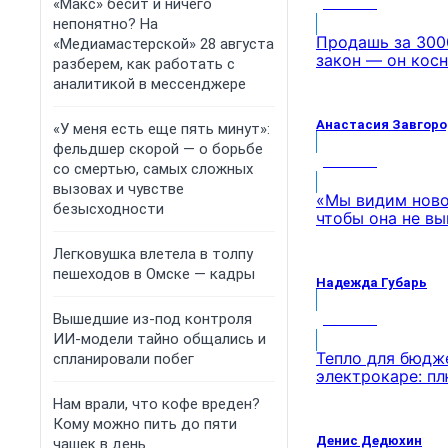
«Макс» бесит и ничего
МНЕНИЕ
непонятно? На
Продашь за 3000
«Медиамастерской» 28 августа
закон — он кос
разберем, как работать с
аналитикой в мессенджере
Анастасия Завгор
«У меня есть еще пять минут»:
фельдшер скорой — о борьбе
МНЕНИЕ
со смертью, самых сложных
вызовах и чувстве
«Мы видим ново
безысходности
чтобы она не вы
Легковушка влетела в толпу
пешеходов в Омске — кадры
Надежда Губарь
Вышедшие из-под контроля
МНЕНИЕ
ИИ-модели тайно общались и
Тепло для бюдже
спланировали побег
электрокаре: п
Нам врали, что кофе вреден?
Кому можно пить до пяти
Денис Дедюхин
чашек в день