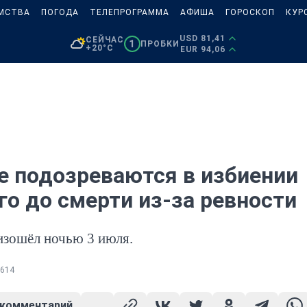
МСТВА
ПОГОДА
ТЕЛЕПРОГРАММА
АФИША
ГОРОСКОП
КУР
USD 81,41
СЕЙЧАС
1
ПРОБКИ
+20°C
EUR 94,06
е подозреваются в избиении
го до смерти из-за ревности
изошёл ночью 3 июля.
614
 комментарий