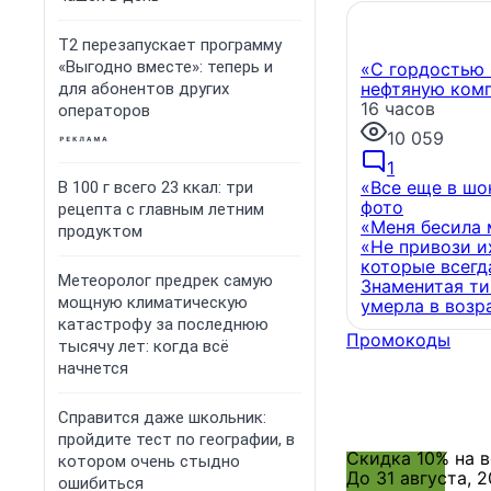
Т2 перезапускает программу
«Выгодно вместе»: теперь и
«С гордостью 
нефтяную комп
для абонентов других
16 часов
операторов
10 059
1
«Все еще в шо
В 100 г всего 23 ккал: три
фото
рецепта с главным летним
«Меня бесила 
продуктом
«Не привози их
которые всегд
Метеоролог предрек самую
Знаменитая ти
мощную климатическую
умерла в возр
катастрофу за последнюю
Промокоды
тысячу лет: когда всё
начнется
Справится даже школьник:
пройдите тест по географии, в
Скидка 10% на 
котором очень стыдно
До 31 августа, 
ошибиться