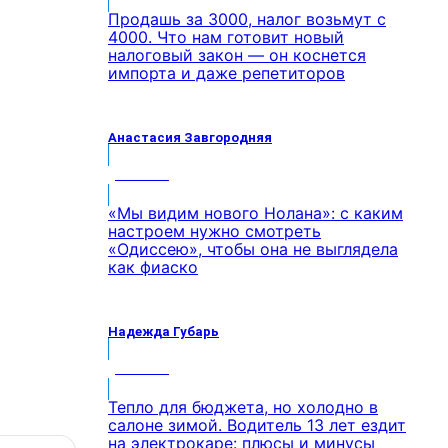
Продашь за 3000, налог возьмут с
4000. Что нам готовит новый
налоговый закон — он коснется
импорта и даже репетиторов
Анастасия Завгородняя
МНЕНИЕ
«Мы видим нового Нолана»: с каким
настроем нужно смотреть
«Одиссею», чтобы она не выглядела
как фиаско
Надежда Губарь
МНЕНИЕ
Тепло для бюджета, но холодно в
салоне зимой. Водитель 13 лет ездит
на электрокаре: плюсы и минусы