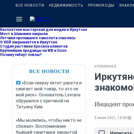
ВСЕ НОВОСТИ
НЕДВИЖИМОСТЬ
ПРОМОКОДЫ
ЗНАКО
Бесплатная мастерская для медиа в Иркутске
Мост в Шаманке закрыли
Летчики пропавшего самолета спаслись
О`КЕЙ закрывается в Иркутске
Студия растяжки бросила клиентов
Крупнейшие продавцы на WB и Ozon
Почему гибнут пчёлы?
КРИМИНАЛ
ВСЕ НОВОСТИ
Иркутян
«Если сверху летит ракета и
знакомо
сжигает мой товар, то это не
мой риск». Основатель Levrana
обрушился с критикой на
Инцидент про
Татьяну Ким
5 июля 2021, 18:05
«Мы молились, чтобы никто не
сбежал». Воспоминания
бывшей санитарки закрытой
Написать