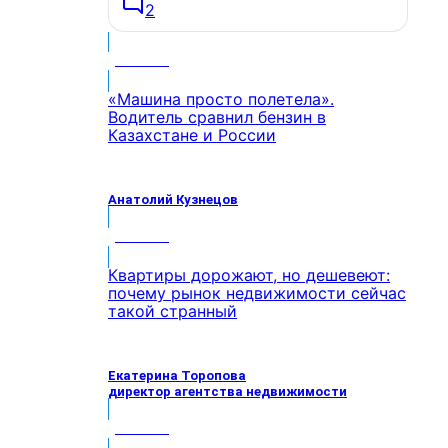
2
МНЕНИЕ
«Машина просто полетела».
Водитель сравнил бензин в
Казахстане и России
Анатолий Кузнецов
МНЕНИЕ
Квартиры дорожают, но дешевеют:
почему рынок недвижимости сейчас
такой странный
Екатерина Торопова
директор агентства недвижимости
МНЕНИЕ