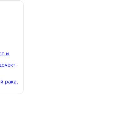
ст и
дочек»
й рака,