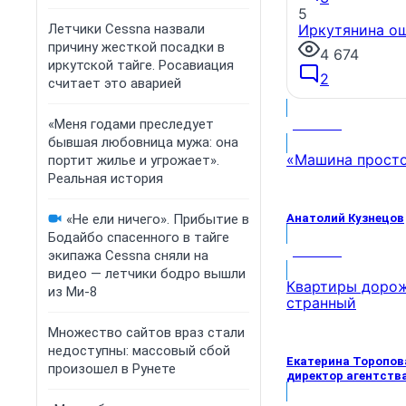
5
Летчики Cessna назвали
Иркутянина ош
причину жесткой посадки в
4 674
иркутской тайге. Росавиация
2
считает это аварией
«Меня годами преследует
МНЕНИЕ
бывшая любовница мужа: она
«Машина просто 
портит жилье и угрожает».
Реальная история
«Не ели ничего». Прибытие в
Анатолий Кузнецов
Бодайбо спасенного в тайге
МНЕНИЕ
экипажа Cessna сняли на
видео — летчики бодро вышли
Квартиры дорож
из Ми-8
странный
Множество сайтов враз стали
недоступны: массовый сбой
Екатерина Торопов
произошел в Рунете
директор агентств