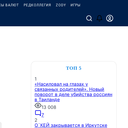
СЫ ВАЛЮТ
РЕДКОЛЛЕГИЯ
ZODY
ИГРЫ
ТОП 5
1
«Насиловал на глазах у
связанных родителей». Новый
поворот в деле убийства россиян
в Таиланде
13 008
7
2
О`КЕЙ закрывается в Иркутске