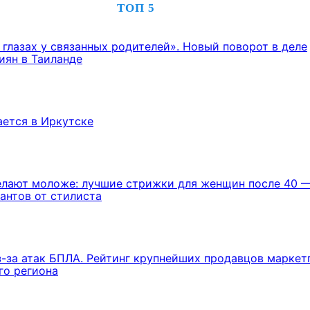
ТОП 5
 глазах у связанных родителей». Новый поворот в деле
иян в Таиланде
ется в Иркутске
лают моложе: лучшие стрижки для женщин после 40 —
антов от стилиста
з-за атак БПЛА. Рейтинг крупнейших продавцов маркет
го региона