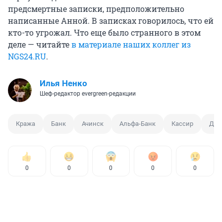
предсмертные записки, предположительно
написанные Анной. В записках говорилось, что ей
кто-то угрожал. Что еще было странного в этом
деле — читайте
в материале наших коллег из
NGS24.RU
.
Илья Ненко
Шеф-редактор evergreen-редакции
Кража
Банк
Ачинск
Альфа-Банк
Кассир
Диз
0
0
0
0
0