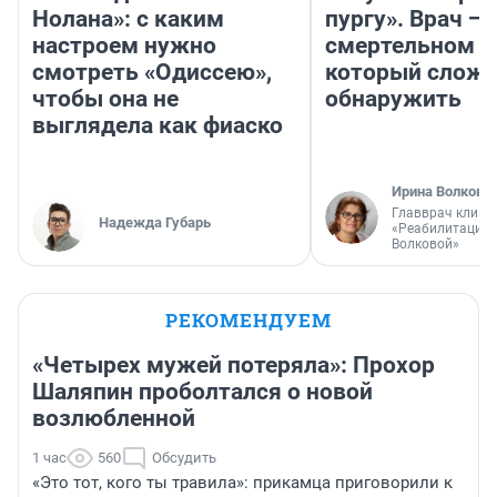
Нолана»: с каким
пургу». Врач — 
настроем нужно
смертельном д
смотреть «Одиссею»,
который слож
чтобы она не
обнаружить
выглядела как фиаско
Ирина Волкова
Главврач клини
Надежда Губарь
«Реабилитация 
Волковой»
РЕКОМЕНДУЕМ
«Четырех мужей потеряла»: Прохор
Шаляпин проболтался о новой
возлюбленной
1 час
560
Обсудить
«Это тот, кого ты травила»: прикамца приговорили к