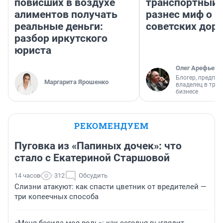
повисших в воздухе
транспортный 
алиментов получать
разнес миф о 
реальные деньги:
советских доро
разбор иркутского
юриста
Олег Арефьев
Блогер, предпри
Маргарита Ярошенко
владелец в тра
бизнесе
РЕКОМЕНДУЕМ
Пуговка из «Папиных дочек»: что
стало с Екатериной Старшовой
14 часов
312
Обсудить
Слизни атакуют: как спасти цветник от вредителей —
три копеечных способа