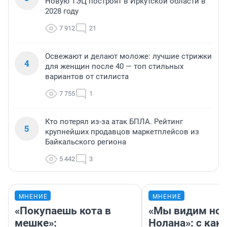
Новую ТЭЦ построят в Иркутской области в
2028 году
7 912
21
Освежают и делают моложе: лучшие стрижки
4
для женщин после 40 — топ стильных
вариантов от стилиста
7 755
1
Кто потерял из-за атак БПЛА. Рейтинг
5
крупнейших продавцов маркетплейсов из
Байкальского региона
5 442
3
МНЕНИЕ
МНЕНИЕ
«Покупаешь кота в
«Мы видим нов
мешке»:
Нолана»: с как