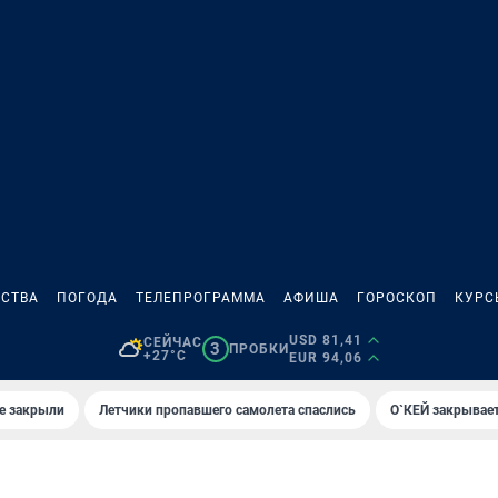
СТВА
ПОГОДА
ТЕЛЕПРОГРАММА
АФИША
ГОРОСКОП
КУРС
USD 81,41
СЕЙЧАС
3
ПРОБКИ
+27°C
EUR 94,06
е закрыли
Летчики пропавшего самолета спаслись
О`КЕЙ закрывает