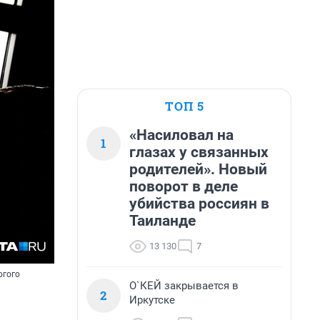
ТОП 5
«Насиловал на
1
глазах у связанных
родителей». Новый
поворот в деле
убийства россиян в
Таиланде
13 130
7
огого
О`КЕЙ закрывается в
2
Иркутске