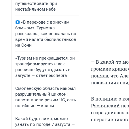
путешествовать при
нестабильном небе
«В переходе с вонючим
бомжом». Туристка
рассказала, как спасалась во
время налета беспилотников
на Сочи
«Туризм не прекращается, он
— В какой-то м
трансформируется»: как
громкие крики о
россияне будут отдыхать в
поняла, что Але
августе — ответ эксперта
показаниях сви
Смоленскую область накрыл
разрушительный циклон:
В полицию о кон
власти ввели режим ЧС, есть
Ряснянский пере
погибшие — кадры
ссора длилась 
Какой будет зима, можно
оперативников.
узнать по погоде 7 августа —