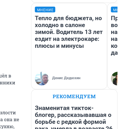
МНЕНИЕ
МНЕНИ
Тепло для бюджета, но
Прода
холодно в салоне
возьм
зимой. Водитель 13 лет
нам г
ездит на электрокаре:
налог
плюсы и минусы
косне
даже 
шёл в
Денис Дедюхин
венники
РЕКОМЕНДУЕМ
Знаменитая тикток-
 злости
блогер, рассказывавшая о
ра она не
борьбе с редкой формой
кухню,
рака, умерла в возрасте 26