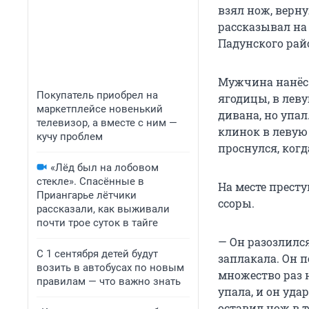
взял нож, верну
рассказывал на
Падунского райо
Мужчина нанёс 
Покупатель приобрел на
ягодицы, в лев
маркетплейсе новенький
дивана, но упал
телевизор, а вместе с ним —
клинок в левую 
кучу проблем
проснулся, ког
«Лёд был на лобовом
стекле». Спасённые в
На месте прест
Приангарье лётчики
ссоры.
рассказали, как выживали
почти трое суток в тайге
— Он разозлился
С 1 сентября детей будут
заплакала. Он п
возить в автобусах по новым
множество раз н
правилам — что важно знать
упала, и он уда
оставил нож в т