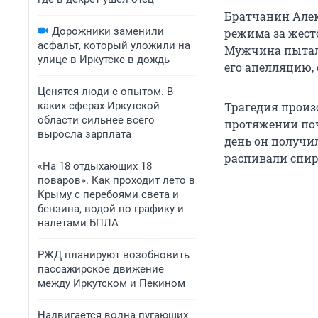
Братчанин Алек
Дорожники заменили
режима за жесто
асфальт, который уложили на
Мужчина пыталс
улице в Иркутске в дождь
его апелляцию, 
Ценятся люди с опытом. В
каких сферах Иркутской
Трагедия произ
области сильнее всего
протяжении почт
выросла зарплата
день он получил
распивали спир
«На 18 отдыхающих 18
поваров». Как проходит лето в
Крыму с перебоями света и
бензина, водой по графику и
налетами БПЛА
РЖД планируют возобновить
пассажирское движение
между Иркутском и Пекином
Надвигается волна пугающих