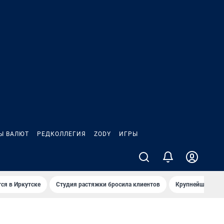
Ы ВАЛЮТ
РЕДКОЛЛЕГИЯ
ZODY
ИГРЫ
ся в Иркутске
Студия растяжки бросила клиентов
Крупнейшие про