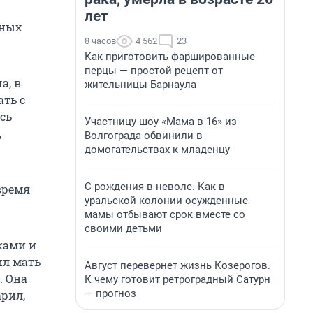
лет
нных
8 часов
4 562
23
Как приготовить фаршированные
перцы — простой рецепт от
а, в
жительницы Барнаула
ать с
сь
Участницу шоу «Мама в 16» из
,
Волгограда обвинили в
домогательствах к младенцу
С рождения в неволе. Как в
время
уральской колонии осужденные
мамы отбывают срок вместе со
своими детьми
уками и
ил мать
Август перевернет жизнь Козерогов.
. Она
К чему готовит ретроградный Сатурн
— прогноз
арил,