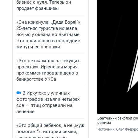
бизнес с нуля. Теперь он
продает франшизы
«Она крикнула: „Дядя Боря!“»
25-летняя туристка исчезла
ночью у океана во Вьетнаме.
Что произошло в последние
минуты ее пропажи
«Это не скажется на текущих
проектах». Иркутская мэрия
прокомментировала дело о
банкротстве УКСа
В Иркутске у уличных
фотографов изъяли четырех
сов — птиц отправили на
лечение
Братчанин заколол соб
режима
«Это общий ребенок, а не „муж
Источник: 
Олег Фёдоро
помогает“»: истории семей,
где в декрет ушел отец