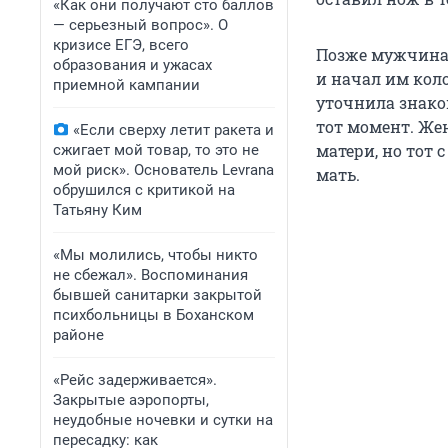
«Как они получают сто баллов
— серьезный вопрос». О
кризисе ЕГЭ, всего
Позже мужчина з
образования и ужасах
и начал им коло
приемной кампании
уточнила знако
тот момент. Же
«Если сверху летит ракета и
матери, но тот 
сжигает мой товар, то это не
мой риск». Основатель Levrana
мать.
обрушился с критикой на
Татьяну Ким
«Мы молились, чтобы никто
не сбежал». Воспоминания
бывшей санитарки закрытой
психбольницы в Боханском
районе
«Рейс задерживается».
Закрытые аэропорты,
неудобные ночевки и сутки на
пересадку: как