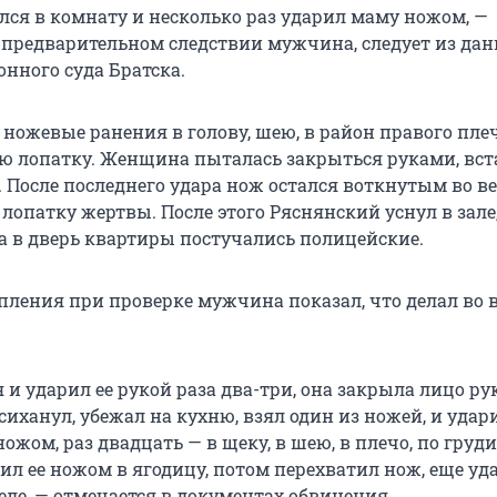
лся в комнату и несколько раз ударил маму ножом, —
 предварительном следствии мужчина, следует из да
нного суда Братска.
ножевые ранения в голову, шею, в район правого плеч
ую лопатку. Женщина пыталась закрыться руками, вст
. После последнего удара нож остался воткнутым во ве
лопатку жертвы. После этого Ряснянский уснул в зале
да в дверь квартиры постучались полицейские.
упления при проверке мужчина показал, что делал во 
 и ударил ее рукой раза два-три, она закрыла лицо р
сиханул, убежал на кухню, взял один из ножей, и удар
ожом, раз двадцать — в щеку, в шею, в плечо, по груди
рил ее ножом в ягодицу, потом перехватил нож, еще уд
еле, — отмечается в документах обвинения.