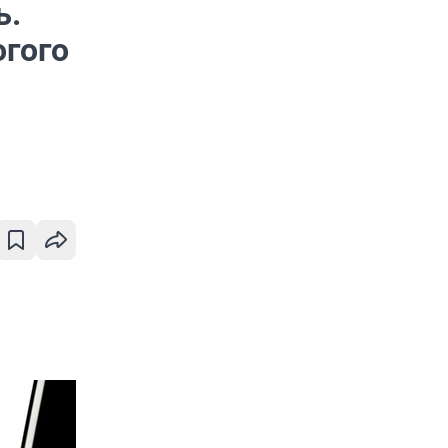
ь.
огого