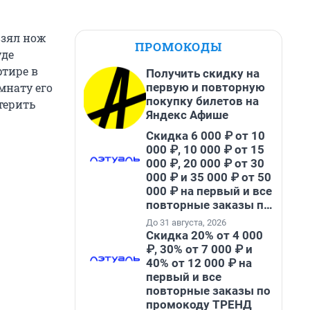
взял нож
ПРОМОКОДЫ
уде
ртире в
Получить скидку на
первую и повторную
мнату его
покупку билетов на
терить
Яндекс Афише
Скидка 6 000 ₽ от 10
000 ₽, 10 000 ₽ от 15
000 ₽, 20 000 ₽ от 30
000 ₽ и 35 000 ₽ от 50
000 ₽ на первый и все
повторные заказы по
промокоду НАБЕРИ
До 31 августа, 2026
Скидка 20% от 4 000
₽, 30% от 7 000 ₽ и
40% от 12 000 ₽ на
первый и все
повторные заказы по
промокоду ТРЕНД