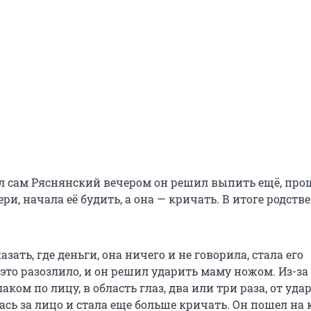
л сам Ряснянский вечером он решил выпить ещё, про
ри, начала её будить, а она — кричать. В итоге родст
зать, где деньги, она ничего и не говорила, стала его
 это разозлило, и он решил ударить маму ножом. Из-за
аком по лицу, в область глаз, два или три раза, от уда
ась за лицо и стала еще больше кричать. Он пошел на 