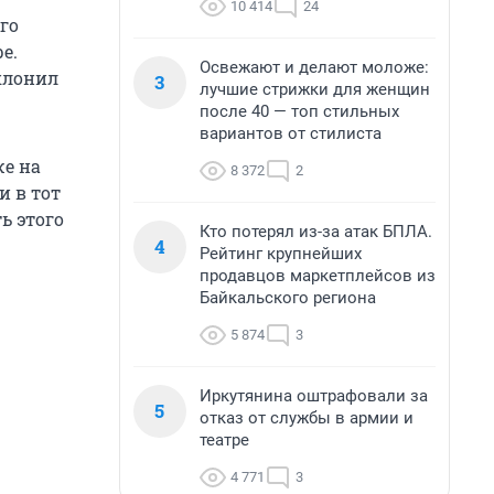
10 414
24
го
е.
Освежают и делают моложе:
клонил
3
лучшие стрижки для женщин
после 40 — топ стильных
вариантов от стилиста
же на
8 372
2
и в тот
ь этого
Кто потерял из-за атак БПЛА.
4
Рейтинг крупнейших
продавцов маркетплейсов из
Байкальского региона
5 874
3
Иркутянина оштрафовали за
5
отказ от службы в армии и
театре
4 771
3