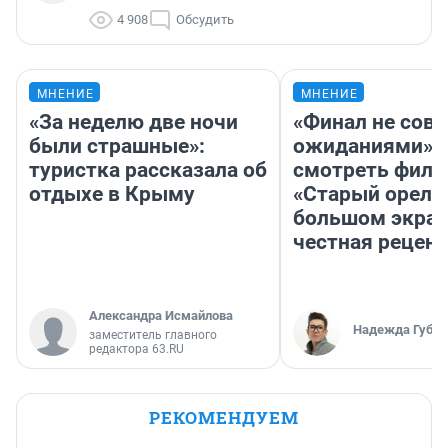
4 908
Обсудить
МНЕНИЕ
МНЕНИЕ
«За неделю две ночи
«Финал не совп
были страшные»:
ожиданиями»: 
туристка рассказала об
смотреть фил
отдыхе в Крыму
«Старый орел» 
большом экран
честная рецен
Александра Исмайлова
Надежда Губар
заместитель главного
редактора 63.RU
РЕКОМЕНДУЕМ