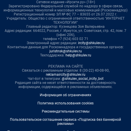
Сетевое издание «Ирсити.ру» (18+)
Зарегистрировано Федеральной службой по надзору в сфере связи,
информационных технологий и массовых коммуникаций (Роскомнадзор)
Регистрационный номер ЭЛ № ФС 77 – 83655 от 26.07.2022 г.
Учредитель: Общество с ограниченной ответственностью "ИНТЕРНЕТ
ТЕХНОЛОГИИ"
Главный редактор: Кузнецова Зоя Валерьевна
Адрес редакции: 664022, Россия, г. Иркутск, ул. Советская, стр. 42, пом. 7
(офис 206),
телефон +7 (924) 603 02 71
Электронный адрес редакции:
ircity@shkulev.ru
Контактные данные для Роскомнадзора и государственных органов:
juristnsk@shkulev.ru
Техподдержка:
help@shkulev.ru
РЕКЛАМА НА САЙТЕ
Связаться с рекламным отделом: 8 (30-22) 40-08-90,
reklamaircity@shkulev.ru
Чат-бот в телеграм:
@shkulev_social_ircity_bot
Редакция сайта не несет ответственности за достоверность
информации, содержащейся в рекламных объявлениях.
Информация об ограничениях
Политика использования cookies
Рекомендательные системы
Пользовательское соглашение сервиса «Подписка без баннерной
рекламы»