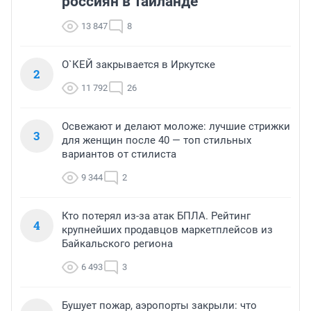
россиян в Таиланде
13 847
8
О`КЕЙ закрывается в Иркутске
2
11 792
26
Освежают и делают моложе: лучшие стрижки
3
для женщин после 40 — топ стильных
вариантов от стилиста
9 344
2
Кто потерял из-за атак БПЛА. Рейтинг
4
крупнейших продавцов маркетплейсов из
Байкальского региона
6 493
3
Бушует пожар, аэропорты закрыли: что