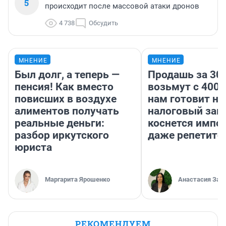
5
происходит после массовой атаки дронов
4 738
Обсудить
МНЕНИЕ
МНЕНИЕ
Был долг, а теперь —
Продашь за 300
пенсия! Как вместо
возьмут с 4000
повисших в воздухе
нам готовит н
алиментов получать
налоговый зако
реальные деньги:
коснется импор
разбор иркутского
даже репетито
юриста
Маргарита Ярошенко
Анастасия Зав
РЕКОМЕНДУЕМ