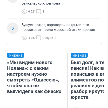
Байкальского региона
6 521
3
Бушует пожар, аэропорты закрыли: что
5
происходит после массовой атаки дронов
4 757
Обсудить
МНЕНИЕ
МНЕНИЕ
«Мы видим нового
Был долг, а те
Нолана»: с каким
пенсия! Как вм
настроем нужно
повисших в во
смотреть «Одиссею»,
алиментов пол
чтобы она не
реальные день
выглядела как фиаско
разбор иркутск
юриста