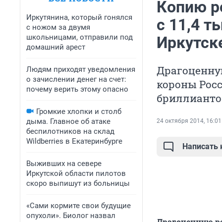
Копию р
Иркутянина, который гонялся
с 11,4 т
с ножом за двумя
школьницами, отправили под
Иркутск
домашний арест
Драгоценну
Людям приходят уведомления
о зачислении денег на счет:
короны Росс
почему верить этому опасно
бриллиантов
Громкие хлопки и столб
дыма. Главное об атаке
24 октября 2014, 16:01
беспилотников на склад
Wildberries в Екатеринбурге
Написать
Выживших на севере
Иркутской области пилотов
скоро выпишут из больницы
«Сами кормите свои будущие
опухоли». Биолог назвал
Драгоценную р