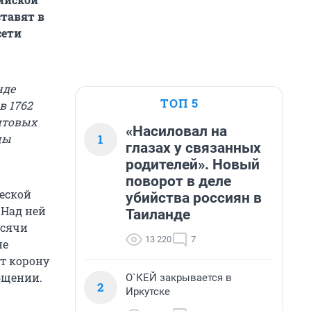
ставят в
сети
нде
ТОП 5
в 1762
нтовых
«Насиловал на
1
цы
глазах у связанных
родителей». Новый
поворот в деле
еской
убийства россиян в
 Над ней
Таиланде
ысячи
13 220
7
не
ет корону
общении.
О`КЕЙ закрывается в
2
Иркутске