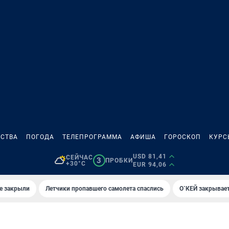
СТВА
ПОГОДА
ТЕЛЕПРОГРАММА
АФИША
ГОРОСКОП
КУРС
USD 81,41
СЕЙЧАС
3
ПРОБКИ
+30°C
EUR 94,06
е закрыли
Летчики пропавшего самолета спаслись
О`КЕЙ закрывает