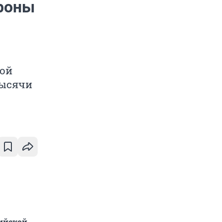
роны
кой
тысячи
ийской