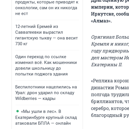
продукты, которые приводят к
империи, котор
онкологии, сам он их никогда
Иркутске, сооб
не ест
«Алмаз».
12-летний Еремей из
Савватеевки вырастил
Оригинал Больш
гигантскую тыкву — она весит
Кремля и никогд
730 кг
году придворн
Один переход по ссылке
дел мастером И
изменил всё. Как мошенники
Екатерины II.
довели школьницу до
попытки поджога здания
«Реплика корон
Беспилотники нацелились на
династии Роман
Урал: дрон ударил по складу
полгода трудили
Wildberries — кадры
бриллиантов, чт
серебро, которо
«Мы ушли в лес». В
благородный руб
Екатеринбурге крупный склад
атаковали БПЛА — онлайн