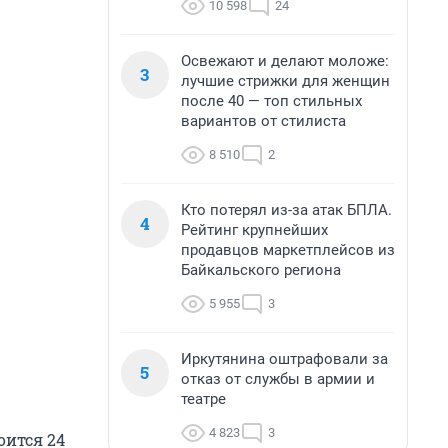
10 598
24
Освежают и делают моложе:
3
лучшие стрижки для женщин
после 40 — топ стильных
вариантов от стилиста
8 510
2
Кто потерял из-за атак БПЛА.
4
Рейтинг крупнейших
продавцов маркетплейсов из
Байкальского региона
5 955
3
Иркутянина оштрафовали за
5
отказ от службы в армии и
театре
4 823
3
оится 24