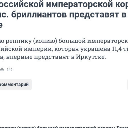
оссийской императорской ко
ыс. бриллиантов представят в
е
ю реплику (копию) большой императорс
ийской империи, которая украшена 11,4 
, впервые представят в Иркутске.
549
 комментарий
еплику (копию) большой императорской короны Росс