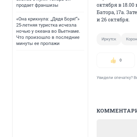
октября в 18.00
продает франшизы
Батора, 17а. За
«Она крикнула: „Дядя Боря!“»
и 26 октября.
25-летняя туристка исчезла
ночью у океана во Вьетнаме.
Что произошло в последние
Иркутск
Коро
минуты ее пропажи
0
Увидели опечатку? В
КОММЕНТАР