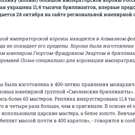
ая украшена 11,4 тысячи бриллиантов, впервые пред
щается 24 октября на сайте региональной ювелирной 
ой императорской короны находится в Алмазном фо
а не покидает его пределы. Корона была изготовлена 
ым ювелиром Георгом-Фридрихом Экартом и бриллиа
еремией Позье специально для коронации императри
ы была изготовлена к 400-летию правления монархич
овых ювелирной группой «Смоленские бриллианты».
сь более 60 мастеров. Реплика инкрустирована 11,4 т
о в четыре раза больше, чем в оригинале. В основе её 
е использовали царские мастера, а белое золото. Венча
еллит массой почти в 400 каратов», - говорится в со