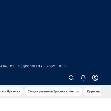
Ы ВАЛЮТ
РЕДКОЛЛЕГИЯ
ZODY
ИГРЫ
ся в Иркутске
Студия растяжки бросила клиентов
Крупнейшие про