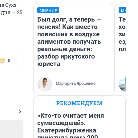
е Сухэ-
МНЕНИЕ
МНЕНИ
 дня — 25
Был долг, а теперь —
Тепло
пенсия! Как вместо
холод
повисших в воздухе
зимой
алиментов получать
ездит
реальные деньги:
плюсы
разбор иркутского
0
юриста
Маргарита Ярошенко
РЕКОМЕНДУЕМ
«Кто-то считает меня
сумасшедшей».
Екатеринбурженка
приютила дома 200