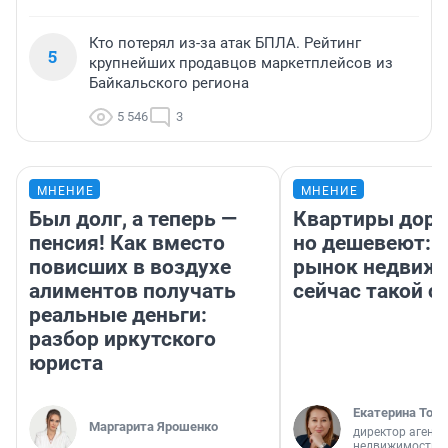
Кто потерял из-за атак БПЛА. Рейтинг
5
крупнейших продавцов маркетплейсов из
Байкальского региона
5 546
3
МНЕНИЕ
МНЕНИЕ
Был долг, а теперь —
Квартиры дор
пенсия! Как вместо
но дешевеют: 
повисших в воздухе
рынок недвиж
алиментов получать
сейчас такой 
реальные деньги:
разбор иркутского
юриста
Екатерина Торо
Маргарита Ярошенко
директор агентс
недвижимости