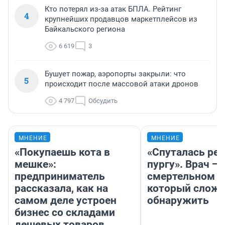
Кто потерял из-за атак БПЛА. Рейтинг
4
крупнейших продавцов маркетплейсов из
Байкальского региона
6 619
3
Бушует пожар, аэропорты закрыли: что
5
происходит после массовой атаки дронов
4 797
Обсудить
МНЕНИЕ
МНЕНИЕ
«Покупаешь кота в
«Спуталась реч
мешке»:
пургу». Врач — 
предприниматель
смертельном д
рассказала, как на
который слож
самом деле устроен
обнаружить
бизнес со складами
дешевых товаров