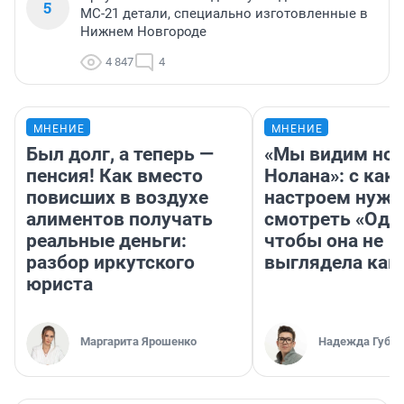
5
МС-21 детали, специально изготовленные в
Нижнем Новгороде
4 847
4
МНЕНИЕ
МНЕНИЕ
Был долг, а теперь —
«Мы видим нов
пенсия! Как вместо
Нолана»: с как
повисших в воздухе
настроем нужн
алиментов получать
смотреть «Оди
реальные деньги:
чтобы она не
разбор иркутского
выглядела как
юриста
Маргарита Ярошенко
Надежда Губар