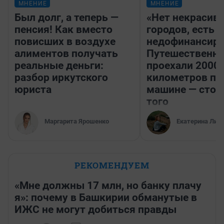
МНЕНИЕ
МНЕНИЕ
Был долг, а теперь —
«Нет некрасив
пенсия! Как вместо
городов, есть
повисших в воздухе
недофинансиро
алиментов получать
Путешественн
реальные деньги:
проехали 2000
разбор иркутского
километров по 
юриста
машине — стои
того
Маргарита Ярошенко
Екатерина Лит
РЕКОМЕНДУЕМ
«Мне должны 17 млн, но банку плачу
я»: почему в Башкирии обманутые в
ИЖС не могут добиться правды