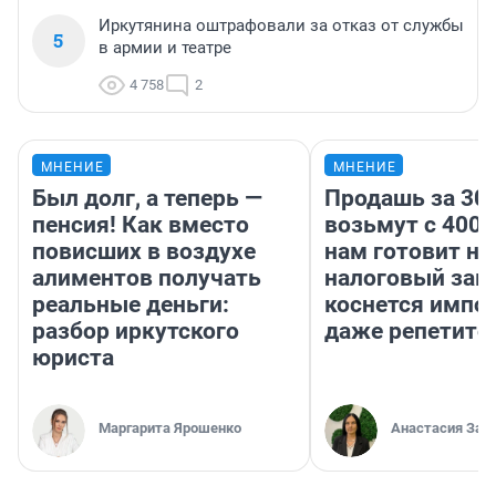
Иркутянина оштрафовали за отказ от службы
5
в армии и театре
4 758
2
МНЕНИЕ
МНЕНИЕ
Был долг, а теперь —
Продашь за 300
пенсия! Как вместо
возьмут с 4000
повисших в воздухе
нам готовит н
алиментов получать
налоговый зако
реальные деньги:
коснется импор
разбор иркутского
даже репетито
юриста
Маргарита Ярошенко
Анастасия Зав