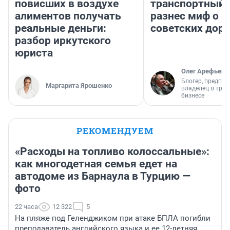
повисших в воздухе
транспортный 
алиментов получать
разнес миф о 
реальные деньги:
советских доро
разбор иркутского
юриста
Олег Арефьев
Блогер, предпри
Маргарита Ярошенко
владелец в тра
бизнесе
РЕКОМЕНДУЕМ
«Расходы на топливо колоссальные»:
как многодетная семья едет на
автодоме из Барнаула в Турцию —
фото
22 часа
12 322
5
На пляже под Геленджиком при атаке БПЛА погибли
преподаватель английского языка и ее 12-летняя