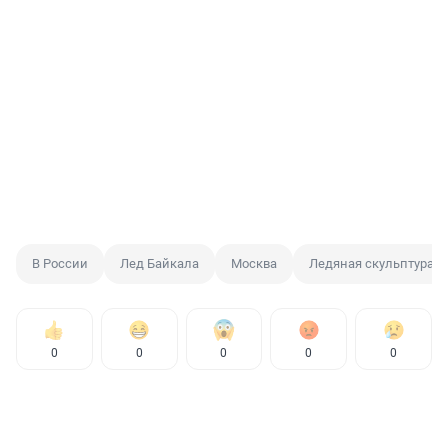
В России
Лед Байкала
Москва
Ледяная скульптура
0
0
0
0
0