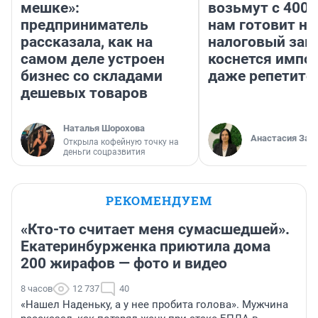
мешке»:
возьмут с 4000
предприниматель
нам готовит н
рассказала, как на
налоговый зако
самом деле устроен
коснется импор
бизнес со складами
даже репетито
дешевых товаров
Наталья Шорохова
Анастасия Зав
Открыла кофейную точку на
деньги соцразвития
РЕКОМЕНДУЕМ
«Кто-то считает меня сумасшедшей».
Екатеринбурженка приютила дома
200 жирафов — фото и видео
8 часов
12 737
40
«Нашел Наденьку, а у нее пробита голова». Мужчина