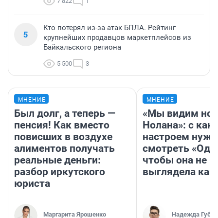
7 822
1
Кто потерял из-за атак БПЛА. Рейтинг
5
крупнейших продавцов маркетплейсов из
Байкальского региона
5 500
3
МНЕНИЕ
МНЕНИЕ
Был долг, а теперь —
«Мы видим нов
пенсия! Как вместо
Нолана»: с как
повисших в воздухе
настроем нужн
алиментов получать
смотреть «Оди
реальные деньги:
чтобы она не
разбор иркутского
выглядела как
юриста
Маргарита Ярошенко
Надежда Губар