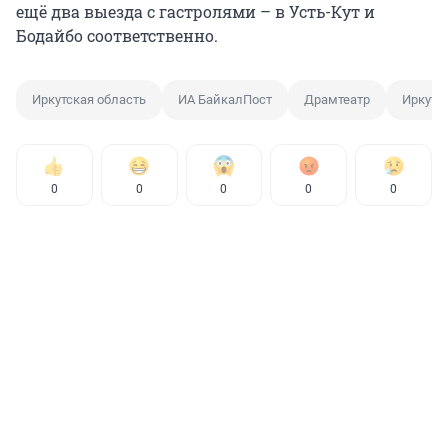
ещё два выезда с гастролями – в Усть-Кут и
Бодайбо соответственно.
Иркутская область
ИА БайкалПост
Драмтеатр
Иркутс
0
0
0
0
0