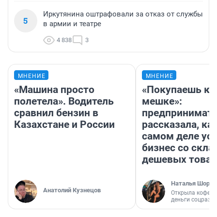
Иркутянина оштрафовали за отказ от службы
5
в армии и театре
4 838
3
МНЕНИЕ
МНЕНИЕ
«Машина просто
«Покупаешь ко
полетела». Водитель
мешке»:
сравнил бензин в
предпринимат
Казахстане и России
рассказала, как
самом деле ус
бизнес со скл
дешевых това
Наталья Шорох
Анатолий Кузнецов
Открыла кофейн
деньги соцразв