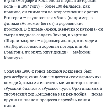
В фильмографии Кокшенова (первая актёрская
роль — в 1957 году) — более 100 фильмов. Как
правило, он снимался во второстепенных ролях.
Его герои — глуповатые амбалы (например, в
фильме «Не может быть!») и деревенские
простаки. В фильме «Женя, Женечка и катюша» он
сыграл жадного солдата Захара, в картине
«Ширли-мырли» — афроамериканца, в комедии
«На Дерибасовской хорошая погода, или На
Брайтон-Бич опять идут дожди» — мафиози
Кравчука.
С начала 1990-х годов Михаил Кокшенов был
режиссёром, сняв больше десяти «коммерческих»
комедий, самыми известными из которых стали
«Русский бизнес» и «Русское чудо». Оригинальный
творческий ход Кокшенова как режиссёра — показ
крупным планом процесса пережёвывания
пищи.