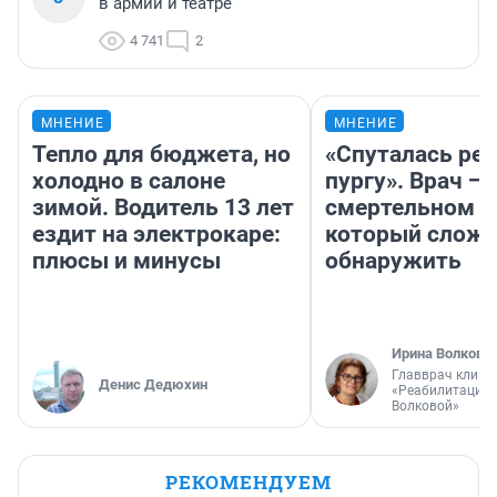
в армии и театре
4 741
2
МНЕНИЕ
МНЕНИЕ
Тепло для бюджета, но
«Спуталась реч
холодно в салоне
пургу». Врач — 
зимой. Водитель 13 лет
смертельном д
ездит на электрокаре:
который слож
плюсы и минусы
обнаружить
Ирина Волкова
Главврач клини
Денис Дедюхин
«Реабилитация 
Волковой»
РЕКОМЕНДУЕМ