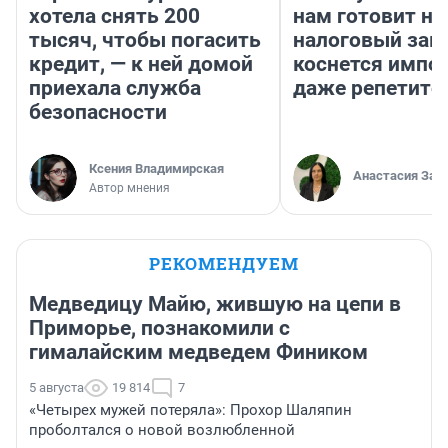
хотела снять 200
нам готовит н
тысяч, чтобы погасить
налоговый зако
кредит, — к ней домой
коснется импор
приехала служба
даже репетито
безопасности
Ксения Владимирская
Анастасия Зав
Автор мнения
РЕКОМЕНДУЕМ
Медведицу Майю, жившую на цепи в
Приморье, познакомили с
гималайским медведем Фиником
5 августа
19 814
7
«Четырех мужей потеряла»: Прохор Шаляпин
проболтался о новой возлюбленной