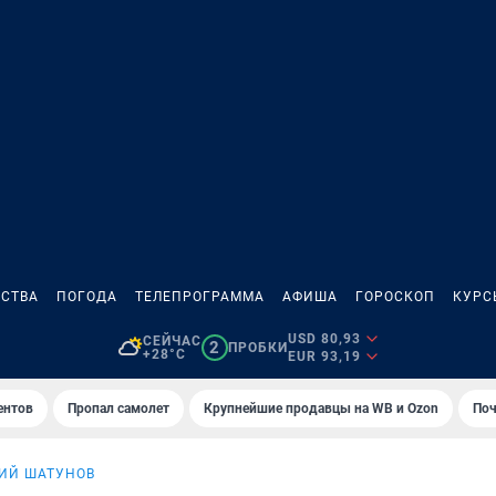
СТВА
ПОГОДА
ТЕЛЕПРОГРАММА
АФИША
ГОРОСКОП
КУРС
USD 80,93
СЕЙЧАС
2
ПРОБКИ
+28°C
EUR 93,19
ентов
Пропал самолет
Крупнейшие продавцы на WB и Ozon
Поч
ИЙ ШАТУНОВ