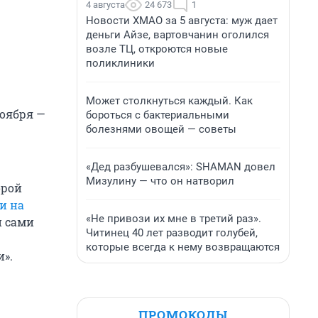
4 августа
24 673
1
Новости ХМАО за 5 августа: муж дает
деньги Айзе, вартовчанин оголился
возле ТЦ, откроются новые
поликлиники
Может столкнуться каждый. Как
ноября —
бороться с бактериальными
болезнями овощей — советы
«Дед разбушевался»: SHAMAN довел
Мизулину — что он натворил
орой
и на
«Не привози их мне в третий раз».
и сами
Читинец 40 лет разводит голубей,
которые всегда к нему возвращаются
и».
ПРОМОКОДЫ