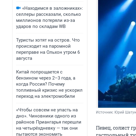
«Находимся в заложниках»:
селлеры рассказали, сколько
миллионов потеряли из-за
ударов по складам WB
Туристы хотят на остров. Что
происходит на паромной
переправе на Ольхон утром 6
августа
Китай попрощается с
бензином через 2–3 года, а
когда Россия? Почему
топливный кризис не ускорил
переход на электромобили
«Чтобы совсем не упасть на
Источник: 
Юрий Шатун
дно». Чиновники одного из
районов Приангарья перешли
Певец, солист 
на четырёхдневку — так они
пытаются экономить
гастрольный ту