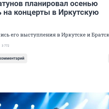
тунов планировал осенью
ь на концерты в Иркутскую
сь его выступления в Иркутске и Братс
3 772
 комментарий