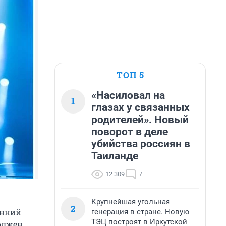
ТОП 5
«Насиловал на
1
глазах у связанных
родителей». Новый
поворот в деле
убийства россиян в
Таиланде
12 309
7
Крупнейшая угольная
2
енний
генерация в стране. Новую
ТЭЦ построят в Иркутской
должен