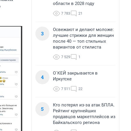
области в 2028 году
о
7 783
21
Освежают и делают моложе:
3
лучшие стрижки для женщин
после 40 — топ стильных
вариантов от стилиста
7 529
1
О`КЕЙ закрывается в
4
Иркутске
7 511
22
Кто потерял из-за атак БПЛА.
5
Рейтинг крупнейших
продавцов маркетплейсов из
Байкальского региона