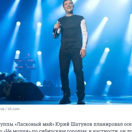
ов / Vk.com
группы «Ласковый май» Юрий Шатунов планировал ос
р «Не молчи» по сибирским городам, в частности, он 