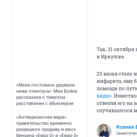
Так, 31 октября
в Иркутске.
23 июня стало и
инфаркта, ему б
«Меня постоянно держали
помощи по пути
ниже плинтуса»: Миа Бойка
видео
. Известн
рассказала о тяжелом
отвезли его на
расставании с абьюзером
случившегося 
«Антикризисная мера»:
правительство временно
Ксения 
разрешило продажу и ввоз
Заместител
бензина «Евро-2» и «Евро-3»