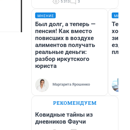
5 313
3
МНЕНИЕ
МНЕНИ
Был долг, а теперь —
Тепло
пенсия! Как вместо
холод
повисших в воздухе
зимой
алиментов получать
ездит
реальные деньги:
плюсы
разбор иркутского
юриста
Маргарита Ярошенко
РЕКОМЕНДУЕМ
Ковидные тайны из
дневников Фаучи