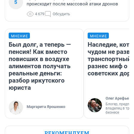
5
происходит после массовой атаки дронов
4 679
Обсудить
МНЕНИЕ
МНЕНИЕ
Был долг, а теперь —
Наследие, кото
пенсия! Как вместо
чудом не разва
повисших в воздухе
транспортный 
алиментов получать
разнес миф о 
реальные деньги:
советских доро
разбор иркутского
юриста
Олег Арефьев
Блогер, предпри
Маргарита Ярошенко
владелец в тра
бизнесе
РЕКОМЕНДУЕМ