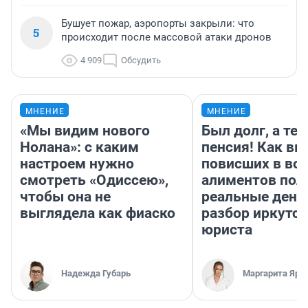
Бушует пожар, аэропорты закрыли: что
5
происходит после массовой атаки дронов
4 909
Обсудить
МНЕНИЕ
МНЕНИЕ
«Мы видим нового
Был долг, а те
Нолана»: с каким
пенсия! Как вм
настроем нужно
повисших в во
смотреть «Одиссею»,
алиментов пол
чтобы она не
реальные день
выглядела как фиаско
разбор иркутск
юриста
Надежда Губарь
Маргарита Яро