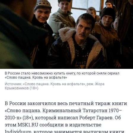
В России стало невозможно купить книгу, по которой сняли сериал
«Слово пацана. Кровь на асфальте»
Источник: 
«Слово пацана. Кровь на асфальте», реж. Жора 
Крыжовников (18+)
В России закончился весь печатный тираж книги
«Слово пацана. Криминальный Татарстан 1970–
2010-х» (18+), который написал Роберт Гараев. Об
этом MSK1.RU сообщили в издательстве
Individuum, которое занимается выпуском книги.