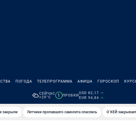
СТВА
ПОГОДА
ТЕЛЕПРОГРАММА
АФИША
ГОРОСКОП
КУРС
USD 82,17
СЕЙЧАС
1
ПРОБКИ
+20°C
EUR 94,84
е закрыли
Летчики пропавшего самолета спаслись
О`КЕЙ закрывает