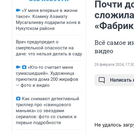
Почти до
«У меня впервые в жизни
сложила
такое». Комику Азамату
Мусагалиеву подарили коня в
«Фабрик
Нукутском районе
Всё самое и
Врач предупредил о
смертельной опасности на
видео
даче: что нельзя делать в саду
29 февраля 2024, 17:3
«Кто-то считает меня
сумасшедшей». Художница
приютила дома 200 жирафов
Написать
— фото и видео
Как снимают детективный
триллер про «свинцового
маньяка» со звездами
сериалов: фото со съемок и
первые подробности
Не удалось загр