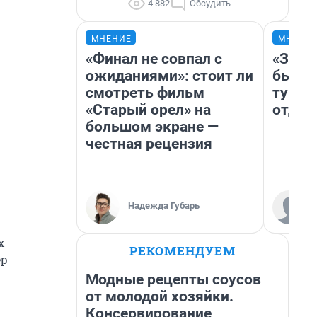
4 882
Обсудить
МНЕНИЕ
МНЕНИ
«Финал не совпал с
«За н
ожиданиями»: стоит ли
были 
смотреть фильм
турис
«Старый орел» на
отдых
большом экране —
честная рецензия
Надежда Губарь
х
РЕКОМЕНДУЕМ
ер
Модные рецепты соусов
от молодой хозяйки.
Консервирование