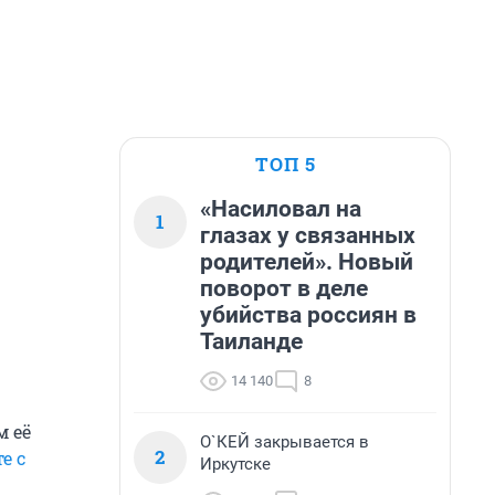
ТОП 5
«Насиловал на
1
глазах у связанных
родителей». Новый
поворот в деле
убийства россиян в
Таиланде
14 140
8
м её
О`КЕЙ закрывается в
2
е с
Иркутске