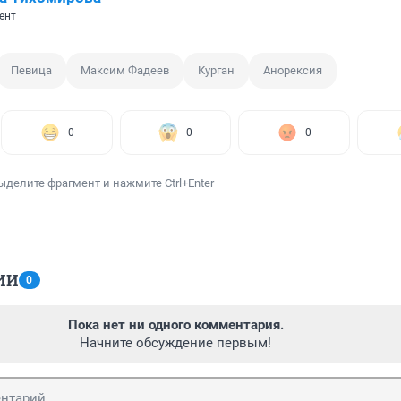
ент
Певица
Максим Фадеев
Курган
Анорексия
0
0
0
ыделите фрагмент и нажмите Ctrl+Enter
ИИ
0
Пока нет ни одного комментария.
Начните обсуждение первым!