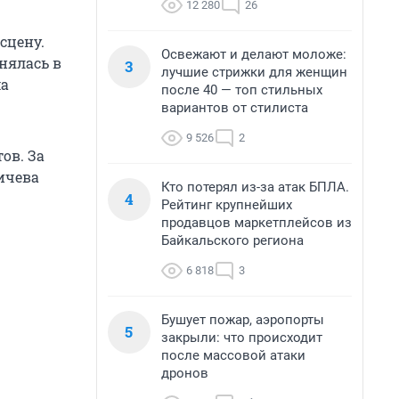
12 280
26
сцену.
Освежают и делают моложе:
нялась в
3
лучшие стрижки для женщин
ма
после 40 — топ стильных
вариантов от стилиста
9 526
2
ов. За
ичева
Кто потерял из-за атак БПЛА.
4
Рейтинг крупнейших
продавцов маркетплейсов из
Байкальского региона
6 818
3
Бушует пожар, аэропорты
5
закрыли: что происходит
после массовой атаки
дронов