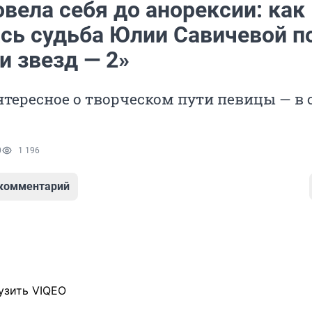
вела себя до анорексии: как
сь судьба Юлии Савичевой п
и звезд — 2»
нтересное о творческом пути певицы — в
0
1 196
 комментарий
узить VIQEO