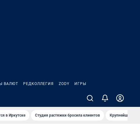
Ы ВАЛЮТ
РЕДКОЛЛЕГИЯ
ZODY
ИГРЫ
ся в Иркутске
Студия растяжки бросила клиентов
Крупнейшие про