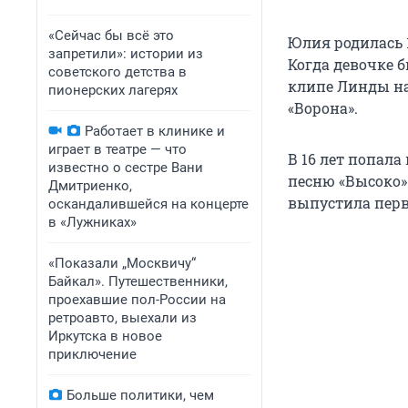
«Сейчас бы всё это
Юлия родилась 1
запретили»: истории из
Когда девочке б
советского детства в
клипе Линды на
пионерских лагерях
«Ворона».
Работает в клинике и
играет в театре — что
В 16 лет попала
известно о сестре Вани
песню «Высоко»
Дмитриенко,
выпустила перв
оскандалившейся на концерте
в «Лужниках»
«Показали „Москвичу“
Байкал». Путешественники,
проехавшие пол-России на
ретроавто, выехали из
Иркутска в новое
приключение
Больше политики, чем