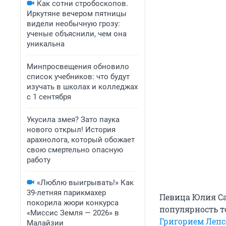
Как сотни стробоскопов.
Иркутяне вечером пятницы
видели необычную грозу:
ученые объяснили, чем она
уникальна
Минпросвещения обновило
список учебников: что будут
изучать в школах и колледжах
с 1 сентября
Укусила змея? Зато паука
нового открыл! История
арахнолога, который обожает
свою смертельно опасную
работу
«Люблю выигрывать!» Как
39-летняя парикмахер
Певица Юлия Са
покорила жюри конкурса
популярность то
«Миссис Земля — 2026» в
Григорием Леп
Малайзии