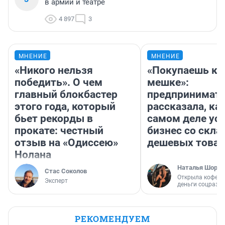
в армии и театре
4 897
3
МНЕНИЕ
МНЕНИЕ
«Никого нельзя
«Покупаешь ко
победить». О чем
мешке»:
главный блокбастер
предпринимат
этого года, который
рассказала, как
бьет рекорды в
самом деле ус
прокате: честный
бизнес со скл
отзыв на «Одиссею»
дешевых това
Нолана
Наталья Шорох
Стас Соколов
Открыла кофейн
Эксперт
деньги соцразв
РЕКОМЕНДУЕМ