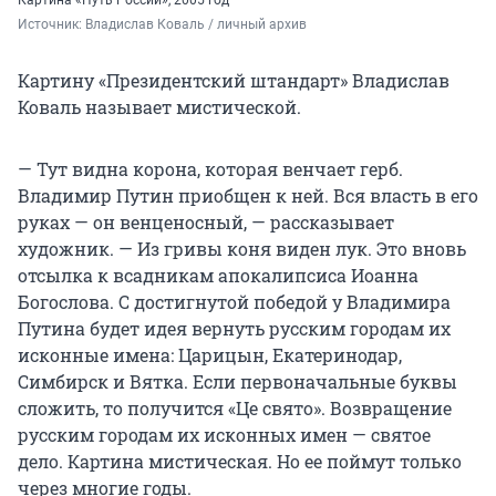
Картина «Путь России», 2005 год
Источник: 
Владислав Коваль / личный архив
Картину «Президентский штандарт» Владислав
Коваль называет мистической.
— Тут видна корона, которая венчает герб.
Владимир Путин приобщен к ней. Вся власть в его
руках — он венценосный, — рассказывает
художник. — Из гривы коня виден лук. Это вновь
отсылка к всадникам апокалипсиса Иоанна
Богослова. С достигнутой победой у Владимира
Путина будет идея вернуть русским городам их
исконные имена: Царицын, Екатеринодар,
Симбирск и Вятка. Если первоначальные буквы
сложить, то получится «Це свято». Возвращение
русским городам их исконных имен — святое
дело. Картина мистическая. Но ее поймут только
через многие годы.