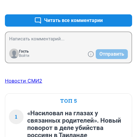
поклоняйся и не служи им.» (Исх. 20:4–5, второй из 
+1
–0
десяти заповедей, данных Богом Моисею на горе 
Синай)
Читать все комментарии
Гость
Отправить
Войти
Новости СМИ2
ТОП 5
«Насиловал на глазах у
1
связанных родителей». Новый
поворот в деле убийства
россиян в Таиланде