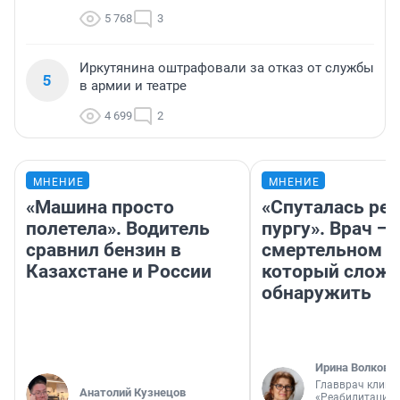
5 768
3
Иркутянина оштрафовали за отказ от службы
5
в армии и театре
4 699
2
МНЕНИЕ
МНЕНИЕ
«Машина просто
«Спуталась реч
полетела». Водитель
пургу». Врач — 
сравнил бензин в
смертельном д
Казахстане и России
который слож
обнаружить
Ирина Волкова
Главврач клини
Анатолий Кузнецов
«Реабилитация 