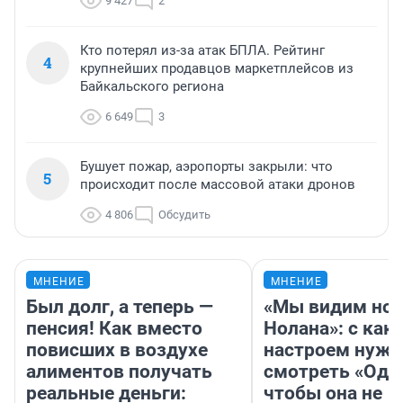
9 427
2
Кто потерял из-за атак БПЛА. Рейтинг
4
крупнейших продавцов маркетплейсов из
Байкальского региона
6 649
3
Бушует пожар, аэропорты закрыли: что
5
происходит после массовой атаки дронов
4 806
Обсудить
МНЕНИЕ
МНЕНИЕ
Был долг, а теперь —
«Мы видим нов
пенсия! Как вместо
Нолана»: с как
повисших в воздухе
настроем нужн
алиментов получать
смотреть «Оди
реальные деньги:
чтобы она не