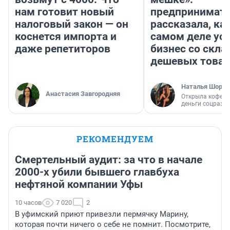
нам готовит новый
предпринимат
налоговый закон — он
рассказала, как
коснется импорта и
самом деле ус
даже репетиторов
бизнес со скл
дешевых това
Наталья Шорох
Анастасия Завгородняя
Открыла кофейн
деньги соцразв
РЕКОМЕНДУЕМ
Смертельный аудит: за что в начале
2000-х убили бывшего главбуха
нефтяной компании Уфы
10 часов
7 020
2
В уфимский приют привезли пермячку Марину,
которая почти ничего о себе не помнит. Посмотрите,