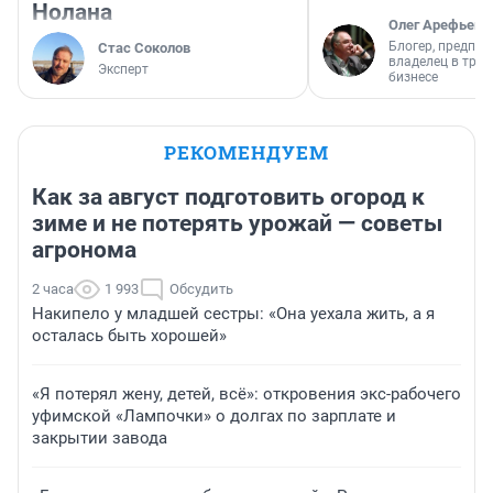
Нолана
Олег Арефьев
Блогер, предпри
Стас Соколов
владелец в тра
Эксперт
бизнесе
РЕКОМЕНДУЕМ
Как за август подготовить огород к
зиме и не потерять урожай — советы
агронома
2 часа
1 993
Обсудить
Накипело у младшей сестры: «Она уехала жить, а я
осталась быть хорошей»
«Я потерял жену, детей, всё»: откровения экс-рабочего
уфимской «Лампочки» о долгах по зарплате и
закрытии завода