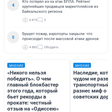
Кто потерял из-за атак БПЛА. Рейтинг
4
крупнейших продавцов маркетплейсов из
Байкальского региона
6 819
3
Бушует пожар, аэропорты закрыли: что
5
происходит после массовой атаки дронов
4 883
Обсудить
МНЕНИЕ
МНЕНИЕ
«Никого нельзя
Наследие, кото
победить». О чем
чудом не разва
главный блокбастер
транспортный 
этого года, который
разнес миф о 
бьет рекорды в
советских доро
прокате: честный
отзыв на «Одиссею»