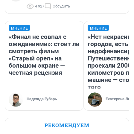
4 927
Обсудить
МНЕНИЕ
МНЕНИЕ
«Финал не совпал с
«Нет некрасив
ожиданиями»: стоит ли
городов, есть
смотреть фильм
недофинансиро
«Старый орел» на
Путешественн
большом экране —
проехали 2000
честная рецензия
километров по 
машине — стои
того
Надежда Губарь
Екатерина Лит
РЕКОМЕНДУЕМ