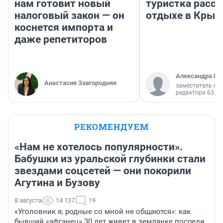
нам готовит новый
туристка расск
налоговый закон — он
отдыхе в Крым
коснется импорта и
даже репетиторов
Александра Ис
Анастасия Завгородняя
заместитель гл
редактора 63.RU
РЕКОМЕНДУЕМ
«Нам не хотелось популярности».
Бабушки из уральской глубинки стали
звездами соцсетей — они покорили
Агутина и Бузову
8 августа
14 137
19
«Уголовник я, родные со мной не общаются»: как
бывший «афганец» 30 лет живет в землянке посреди